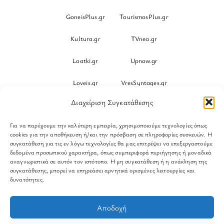
GoneisPlus.gr
TourismosPlus.gr
Kultura.gr
TVnea.gr
Loatki.gr
Upnow.gr
Loveis.gr
VresSyntages.gr
Διαχείριση Συγκατάθεσης
ModernaGynaika.gr
Xristianika.gr
Για να παρέχουμε την καλύτερη εμπειρία, χρησιμοποιούμε τεχνολογίες όπως
OikonomiaPlus.gr
ZoumeKalytera.gr
cookies για την αποθήκευση ή/και την πρόσβαση σε πληροφορίες συσκευών. Η
συγκατάθεση για τις εν λόγω τεχνολογίες θα μας επιτρέψει να επεξεργαστούμε
Oikotropia.gr
ZoumeSpiti.gr
δεδομένα προσωπικού χαρακτήρα, όπως συμπεριφορά περιήγησης ή μοναδικά
αναγνωριστικά σε αυτόν τον ιστότοπο. Η μη συγκατάθεση ή η ανάκληση της
συγκατάθεσης, μπορεί να επηρεάσει αρνητικά ορισμένες λειτουργίες και
Perepet.gr
δυνατότητες.
© 2026
Orama Group
(Orama Group Μ.Ι.Κ.Ε.) | Α.Φ.Μ.
Αποδοχή
801086294 – Δ.Ο.Υ. ΚΕΦΟΔΕ Αττικής | Γ.Ε.ΜΗ