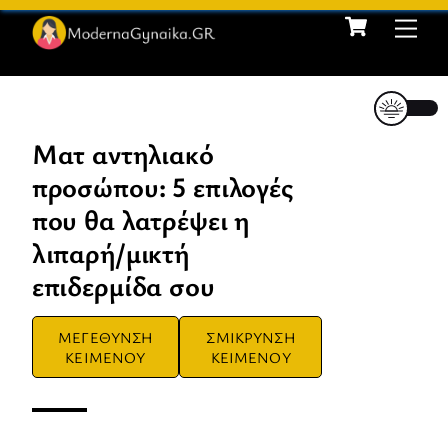
Cart
Skip
Me
to
content
Ματ αντηλιακό
προσώπου: 5 επιλογές
που θα λατρέψει η
λιπαρή/μικτή
επιδερμίδα σου
ΜΕΓΕΘΥΝΣΗ
ΣΜΙΚΡΥΝΣΗ
ΚΕΙΜΕΝΟΥ
ΚΕΙΜΕΝΟΥ