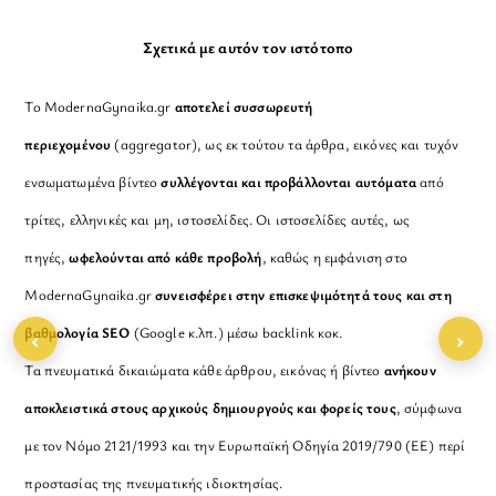
Σχετικά με αυτόν τον ιστότοπο
Το ModernaGynaika.gr
αποτελεί συσσωρευτή
περιεχομένου
(aggregator), ως εκ τούτου τα άρθρα, εικόνες και τυχόν
ενσωματωμένα βίντεο
συλλέγονται και προβάλλονται αυτόματα
από
τρίτες, ελληνικές και μη, ιστοσελίδες. Οι ιστοσελίδες αυτές, ως
πηγές,
ωφελούνται από κάθε προβολή
, καθώς η εμφάνιση στο
ModernaGynaika.gr
συνεισφέρει στην επισκεψιμότητά τους και στη
‹
›
βαθμολογία SEO
(Google κ.λπ.) μέσω backlink κοκ.
Τα πνευματικά δικαιώματα κάθε άρθρου, εικόνας ή βίντεο
ανήκουν
αποκλειστικά στους αρχικούς δημιουργούς και φορείς τους
, σύμφωνα
με τον Νόμο 2121/1993 και την Ευρωπαϊκή Οδηγία 2019/790 (ΕΕ) περί
προστασίας της πνευματικής ιδιοκτησίας.