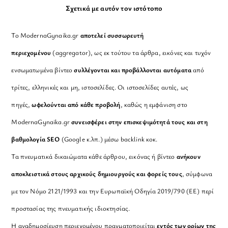
Σχετικά με αυτόν τον ιστότοπο
Το ModernaGynaika.gr
αποτελεί συσσωρευτή
περιεχομένου
(aggregator), ως εκ τούτου τα άρθρα, εικόνες και τυχόν
ενσωματωμένα βίντεο
συλλέγονται και προβάλλονται αυτόματα
από
τρίτες, ελληνικές και μη, ιστοσελίδες. Οι ιστοσελίδες αυτές, ως
πηγές,
ωφελούνται από κάθε προβολή
, καθώς η εμφάνιση στο
ModernaGynaika.gr
συνεισφέρει στην επισκεψιμότητά τους και στη
βαθμολογία SEO
(Google κ.λπ.) μέσω backlink κοκ.
Τα πνευματικά δικαιώματα κάθε άρθρου, εικόνας ή βίντεο
ανήκουν
αποκλειστικά στους αρχικούς δημιουργούς και φορείς τους
, σύμφωνα
με τον Νόμο 2121/1993 και την Ευρωπαϊκή Οδηγία 2019/790 (ΕΕ) περί
προστασίας της πνευματικής ιδιοκτησίας.
Η αναδημοσίευση περιεχομένου πραγματοποιείται
εντός των ορίων της