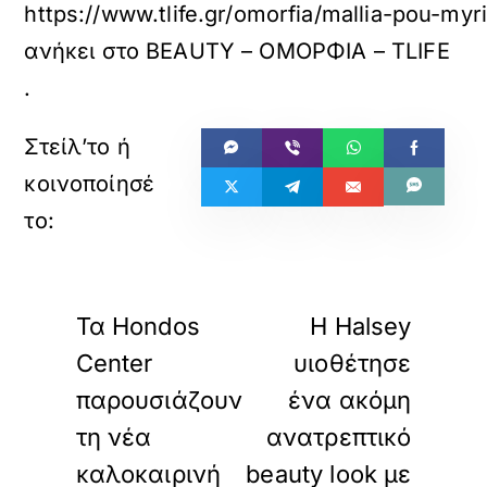
https://www.tlife.gr/omorfia/mallia-pou-my
ανήκει στο
BEAUTY – ΟΜΟΡΦΙΑ – TLIFE
.
«
»
ΠΡΟΗΓΟΥΜΕΝΟ
ΕΠΟΜΕΝΟ
Τα Hondos
H Halsey
Center
υιοθέτησε
παρουσιάζουν
ένα ακόμη
τη νέα
ανατρεπτικό
καλοκαιρινή
beauty look με