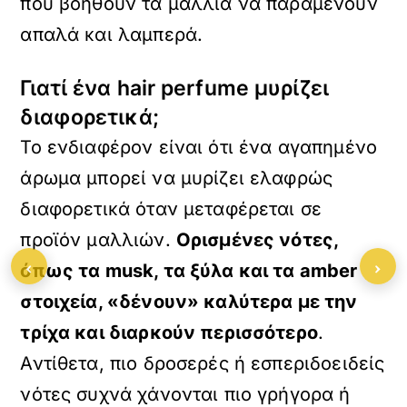
που βοηθούν τα μαλλιά να παραμένουν
απαλά και λαμπερά.
Γιατί ένα hair perfume μυρίζει
διαφορετικά;
Το ενδιαφέρον είναι ότι ένα αγαπημένο
άρωμα μπορεί να μυρίζει ελαφρώς
διαφορετικά όταν μεταφέρεται σε
προϊόν μαλλιών.
Ορισμένες νότες,
‹
›
όπως τα
musk, τα ξύλα και τα
amber
στοιχεία, «δένουν» καλύτερα με την
τρίχα και διαρκούν περισσότερο
.
Αντίθετα, πιο δροσερές ή εσπεριδοειδείς
νότες συχνά χάνονται πιο γρήγορα ή