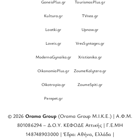
GoneisPlus.gr
TourismosPlus.gr
Kultura.gr
TVnea.gr
Loatki.gr
Upnow.gr
Loveis.gr
VresSyntages.gr
ModernaGynaika.gr
Xristianika.gr
OikonomiaPlus.gr
ZoumeKalytera.gr
Oikotropia.gr
ZoumeSpiti.gr
Perepet.gr
© 2026
Orama Group
(Orama Group Μ.Ι.Κ.Ε.) | Α.Φ.Μ.
801086294 – Δ.Ο.Υ. ΚΕΦΟΔΕ Αττικής | Γ.Ε.ΜΗ
148748903000 | Έδρα: Αθήνα, Ελλάδα |