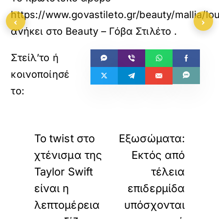
https://www.govastileto.gr/beauty/mallia/lou
‹
›
ανήκει στο
Beauty – Γόβα Στιλέτο
.
«
»
ΠΡΟΗΓΟΥΜΕΝΟ
ΕΠΟΜΕΝΟ
To twist στο
Eξωσώματα:
χτένισμα της
Εκτός από
Taylor Swift
τέλεια
είναι η
επιδερμίδα
λεπτομέρεια
υπόσχονται