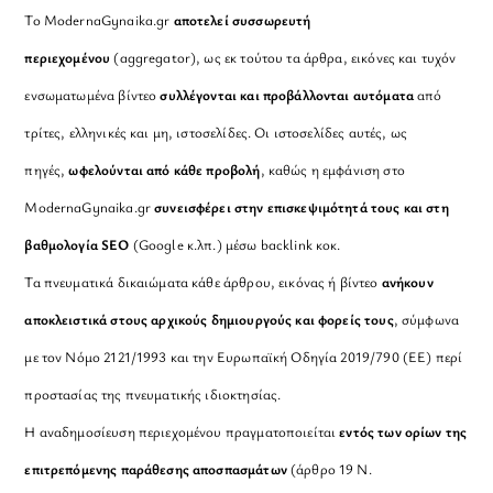
Το ModernaGynaika.gr
αποτελεί συσσωρευτή
περιεχομένου
(aggregator), ως εκ τούτου τα άρθρα, εικόνες και τυχόν
ενσωματωμένα βίντεο
συλλέγονται και προβάλλονται αυτόματα
από
τρίτες, ελληνικές και μη, ιστοσελίδες. Οι ιστοσελίδες αυτές, ως
πηγές,
ωφελούνται από κάθε προβολή
, καθώς η εμφάνιση στο
ModernaGynaika.gr
συνεισφέρει στην επισκεψιμότητά τους και στη
βαθμολογία SEO
(Google κ.λπ.) μέσω backlink κοκ.
Τα πνευματικά δικαιώματα κάθε άρθρου, εικόνας ή βίντεο
ανήκουν
αποκλειστικά στους αρχικούς δημιουργούς και φορείς τους
, σύμφωνα
με τον Νόμο 2121/1993 και την Ευρωπαϊκή Οδηγία 2019/790 (ΕΕ) περί
προστασίας της πνευματικής ιδιοκτησίας.
Η αναδημοσίευση περιεχομένου πραγματοποιείται
εντός των ορίων της
επιτρεπόμενης παράθεσης αποσπασμάτων
(άρθρο 19 Ν.