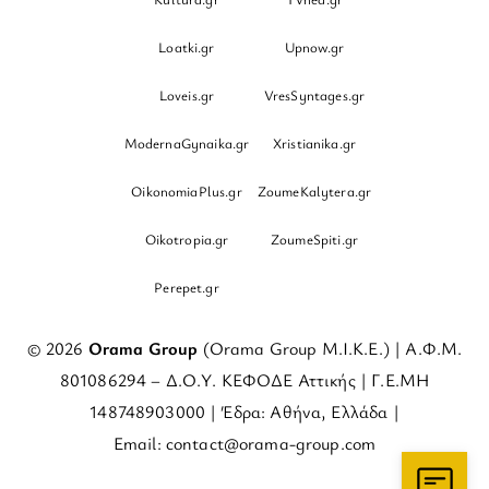
Loatki.gr
Upnow.gr
Loveis.gr
VresSyntages.gr
ModernaGynaika.gr
Xristianika.gr
OikonomiaPlus.gr
ZoumeKalytera.gr
Oikotropia.gr
ZoumeSpiti.gr
Perepet.gr
© 2026
Orama Group
(Orama Group Μ.Ι.Κ.Ε.) | Α.Φ.Μ.
801086294 – Δ.Ο.Υ. ΚΕΦΟΔΕ Αττικής | Γ.Ε.ΜΗ
148748903000 | Έδρα: Αθήνα, Ελλάδα |
Email: contact@orama-group.com