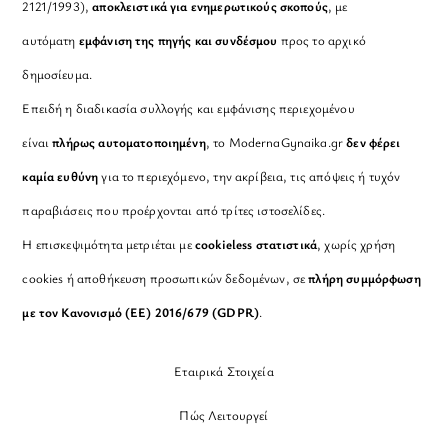
2121/1993),
αποκλειστικά για ενημερωτικούς σκοπούς
, με
αυτόματη
εμφάνιση της πηγής και συνδέσμου
προς το αρχικό
δημοσίευμα.
Επειδή η διαδικασία συλλογής και εμφάνισης περιεχομένου
είναι
πλήρως αυτοματοποιημένη
, το ModernaGynaika.gr
δεν φέρει
καμία ευθύνη
για το περιεχόμενο, την ακρίβεια, τις απόψεις ή τυχόν
παραβιάσεις που προέρχονται από τρίτες ιστοσελίδες.
Η επισκεψιμότητα μετριέται με
cookieless στατιστικά
, χωρίς χρήση
cookies ή αποθήκευση προσωπικών δεδομένων, σε
πλήρη συμμόρφωση
με τον Κανονισμό (ΕΕ) 2016/679 (GDPR)
.
Εταιρικά Στοιχεία
Πώς Λειτουργεί