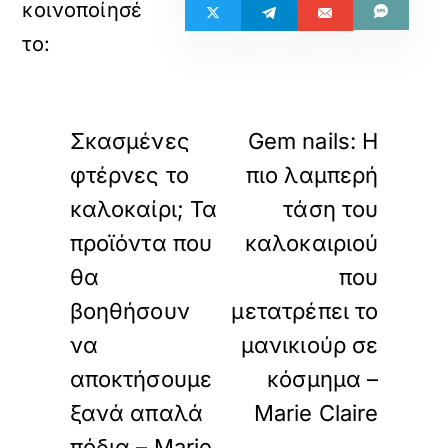
«
»
ΠΡΟΗΓΟΥΜΕΝΟ
ΕΠΟΜΕΝΟ
Σκασμένες
Gem nails: Η
φτέρνες το
πιο λαμπερή
καλοκαίρι; Τα
τάση του
προϊόντα που
καλοκαιριού
θα
που
βοηθήσουν
μετατρέπει το
να
μανικιούρ σε
αποκτήσουμε
κόσμημα –
ξανά απαλά
Marie Claire
πόδια – Marie