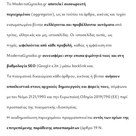
Το ModernaGynaika.gr
αποτελεί συσσωρευτή
περιεχομένου
(aggregator), ως εκ τούτου τα άρθρα, εικόνες και τυχόν
ενσωματωμένα βίντεο
συλλέγονται και προβάλλονται αυτόματα
από
τρίτες, ελληνικές και μη, ιστοσελίδες. Οι ιστοσελίδες αυτές, ως
πηγές,
ωφελούνται από κάθε προβολή
, καθώς η εμφάνιση στο
ModernaGynaika.gr
συνεισφέρει στην επισκεψιμότητά τους και στη
βαθμολογία SEO
(Google κ.λπ.) μέσω backlink κοκ.
Τα πνευματικά δικαιώματα κάθε άρθρου, εικόνας ή βίντεο
ανήκουν
αποκλειστικά στους αρχικούς δημιουργούς και φορείς τους
, σύμφωνα
με τον Νόμο 2121/1993 και την Ευρωπαϊκή Οδηγία 2019/790 (ΕΕ) περί
προστασίας της πνευματικής ιδιοκτησίας.
Η αναδημοσίευση περιεχομένου πραγματοποιείται
εντός των ορίων της
επιτρεπόμενης παράθεσης αποσπασμάτων
(άρθρο 19 Ν.