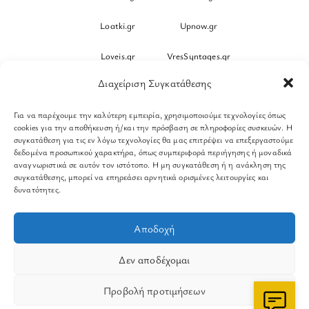
Loatki.gr
Upnow.gr
Loveis.gr
VresSyntages.gr
Διαχείριση Συγκατάθεσης
ModernaGynaika.gr
Xristianika.gr
Για να παρέχουμε την καλύτερη εμπειρία, χρησιμοποιούμε τεχνολογίες όπως
OikonomiaPlus.gr
ZoumeKalytera.gr
cookies για την αποθήκευση ή/και την πρόσβαση σε πληροφορίες συσκευών. Η
συγκατάθεση για τις εν λόγω τεχνολογίες θα μας επιτρέψει να επεξεργαστούμε
Oikotropia.gr
ZoumeSpiti.gr
δεδομένα προσωπικού χαρακτήρα, όπως συμπεριφορά περιήγησης ή μοναδικά
αναγνωριστικά σε αυτόν τον ιστότοπο. Η μη συγκατάθεση ή η ανάκληση της
συγκατάθεσης, μπορεί να επηρεάσει αρνητικά ορισμένες λειτουργίες και
Perepet.gr
δυνατότητες.
© 2026
Orama Group
(Orama Group Μ.Ι.Κ.Ε.) | Α.Φ.Μ.
Αποδοχή
801086294 – Δ.Ο.Υ. ΚΕΦΟΔΕ Αττικής | Γ.Ε.ΜΗ
148748903000 | Έδρα: Αθήνα, Ελλάδα |
Δεν αποδέχομαι
Email: contact@orama-group.com
Προβολή προτιμήσεων