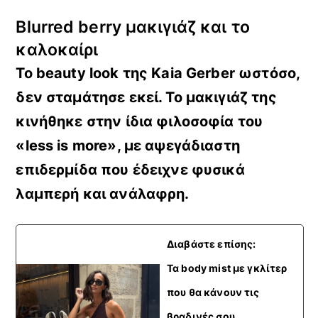
Blurred berry μακιγιάζ και το
καλοκαίρι
Το beauty look της Kaia Gerber ωστόσο,
δεν σταμάτησε εκεί. Τ
ο μακιγιάζ της
κινήθηκε στην ίδια φιλοσοφία του
«less is more»
, με αψεγάδιαστη
επιδερμίδα που έδειχνε φυσικά
λαμπερή και ανάλαφρη.
Διαβάστε επίσης:
Τα body mist με γκλίτερ
που θα κάνουν τις
βραδινές σου