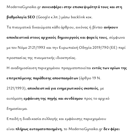
ModernaGynaika.gr
συνεισφέρει στην επισκεψιμότητά τους και στη
βαθμολογία SEO
(Google κ.λπ.) μέσω backlink κοκ.
Τα πνευματικά δικαιώματα κάθε άρθρου, εικόνας ή βίντεο
ανήκουν
αποκλειστικά στους αρχικούς δημιουργούς και φορείς τους
, σύμφωνα
με τον Νόμο 2121/1993 και την Ευρωπαϊκή Οδηγία 2019/790 (ΕΕ) περί
προστασίας της πνευματικής ιδιοκτησίας.
Η αναδημοσίευση περιεχομένου πραγματοποιείται
εντός των ορίων της
επιτρεπόμενης παράθεσης αποσπασμάτων
(άρθρο 19 Ν.
2121/1993),
αποκλειστικά για ενημερωτικούς σκοπούς
, με
αυτόματη
εμφάνιση της πηγής και συνδέσμου
προς το αρχικό
δημοσίευμα.
Επειδή η διαδικασία συλλογής και εμφάνισης περιεχομένου
είναι
πλήρως αυτοματοποιημένη
, το ModernaGynaika.gr
δεν φέρει