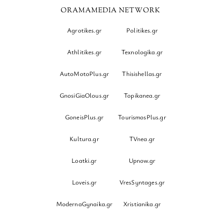
ORAMAMEDIA NETWORK
Agrotikes.gr
Politikes.gr
Athlitikes.gr
Texnologika.gr
AutoMotoPlus.gr
Thisishellas.gr
GnosiGiaOlous.gr
Topikanea.gr
GoneisPlus.gr
TourismosPlus.gr
Kultura.gr
TVnea.gr
Loatki.gr
Upnow.gr
Loveis.gr
VresSyntages.gr
ModernaGynaika.gr
Xristianika.gr