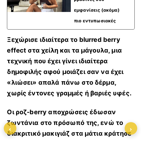
εμφανίσεις (ακόμα)
πιο εντυπωσιακές
Ξεχώρισε ιδιαίτερα το
blurred berry
effect στα χείλη και τα μάγουλα, μια
τεχνική που έχει γίνει ιδιαίτερα
δημοφιλής αφού μοιάζει σαν να έχει
«λιώσει» απαλά πάνω στο δέρμα
,
χωρίς έντονες γραμμές ή βαριές υφές.
Ο
ι ροζ-berry αποχρώσεις έδωσαν
ζωντάνια στο πρόσωπό της, ενώ το
‹
›
διακριτικό μακιγιάζ στα μάτια κράτησε