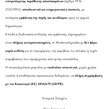
επιτρεπόμενης παράθεσης αποσπασμάτων
(άρθρο 19 Ν.
2121/1993),
αποκλειστικά για ενημερωτικούς σκοπούς
, με
αυτόματη
εμφάνιση της πηγής και συνδέσμου
προς το αρχικό
δημοσίευμα.
Επειδή η διαδικασία συλλογής και εμφάνισης περιεχομένου
είναι
πλήρως αυτοματοποιημένη
, το ModernaGynaika.gr
δεν φέρει
καμία ευθύνη
για το περιεχόμενο, την ακρίβεια, τις απόψεις ή τυχόν
παραβιάσεις που προέρχονται από τρίτες ιστοσελίδες.
Η επισκεψιμότητα μετριέται με
cookieless στατιστικά
, χωρίς χρήση
cookies ή αποθήκευση προσωπικών δεδομένων, σε
πλήρη συμμόρφωση
με τον Κανονισμό (ΕΕ) 2016/679 (GDPR)
.
Εταιρικά Στοιχεία
Πώς Λειτουργεί