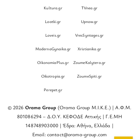
Kultura.gr
TVnea.gr
Loatki.gr
Upnow.gr
Loveis.gr
VresSyntages.gr
ModernaGynaika.gr
Xristianika.gr
OikonomiaPlus.gr
ZoumeKalytera.gr
Oikotropia.gr
ZoumeSpiti.gr
Perepet.gr
© 2026
Orama Group
(Orama Group Μ.Ι.Κ.Ε.) | Α.Φ.Μ.
801086294 – Δ.Ο.Υ. ΚΕΦΟΔΕ Αττικής | Γ.Ε.ΜΗ
148748903000 | Έδρα: Αθήνα, Ελλάδα |
Email: contact@orama-group.com