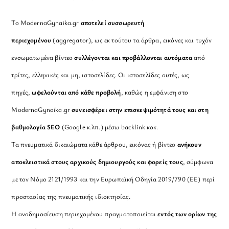
Το ModernaGynaika.gr
αποτελεί συσσωρευτή
περιεχομένου
(aggregator), ως εκ τούτου τα άρθρα, εικόνες και τυχόν
ενσωματωμένα βίντεο
συλλέγονται και προβάλλονται αυτόματα
από
τρίτες, ελληνικές και μη, ιστοσελίδες. Οι ιστοσελίδες αυτές, ως
πηγές,
ωφελούνται από κάθε προβολή
, καθώς η εμφάνιση στο
ModernaGynaika.gr
συνεισφέρει στην επισκεψιμότητά τους και στη
βαθμολογία SEO
(Google κ.λπ.) μέσω backlink κοκ.
Τα πνευματικά δικαιώματα κάθε άρθρου, εικόνας ή βίντεο
ανήκουν
αποκλειστικά στους αρχικούς δημιουργούς και φορείς τους
, σύμφωνα
με τον Νόμο 2121/1993 και την Ευρωπαϊκή Οδηγία 2019/790 (ΕΕ) περί
προστασίας της πνευματικής ιδιοκτησίας.
Η αναδημοσίευση περιεχομένου πραγματοποιείται
εντός των ορίων της