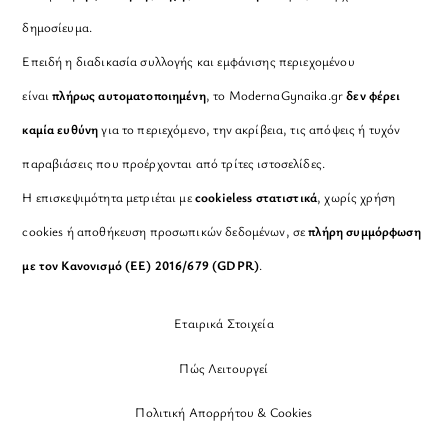
δημοσίευμα.
Επειδή η διαδικασία συλλογής και εμφάνισης περιεχομένου
είναι
πλήρως αυτοματοποιημένη
, το ModernaGynaika.gr
δεν φέρει
καμία ευθύνη
για το περιεχόμενο, την ακρίβεια, τις απόψεις ή τυχόν
παραβιάσεις που προέρχονται από τρίτες ιστοσελίδες.
Η επισκεψιμότητα μετριέται με
cookieless στατιστικά
, χωρίς χρήση
cookies ή αποθήκευση προσωπικών δεδομένων, σε
πλήρη συμμόρφωση
με τον Κανονισμό (ΕΕ) 2016/679 (GDPR)
.
Εταιρικά Στοιχεία
Πώς Λειτουργεί
Πολιτική Απορρήτου & Cookies