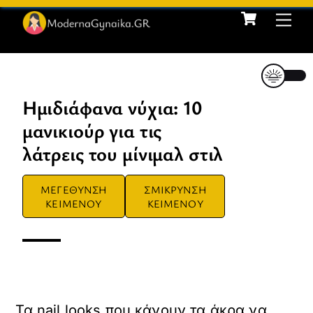
Cart
Skip
Me
to
content
Ημιδιάφανα νύχια: 10
μανικιούρ για τις
λάτρεις του μίνιμαλ στιλ
ΜΕΓΕΘΥΝΣΗ
ΣΜΙΚΡΥΝΣΗ
ΚΕΙΜΕΝΟΥ
ΚΕΙΜΕΝΟΥ
Τα nail looks που κάνουν τα άκρα να