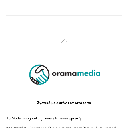
Back
To
Top
Σχετικά με αυτόν τον ιστότοπο
Το ModernaGynaika.gr
αποτελεί συσσωρευτή
περιεχομένου
(aggregator), ως εκ τούτου τα άρθρα, εικόνες και τυχόν