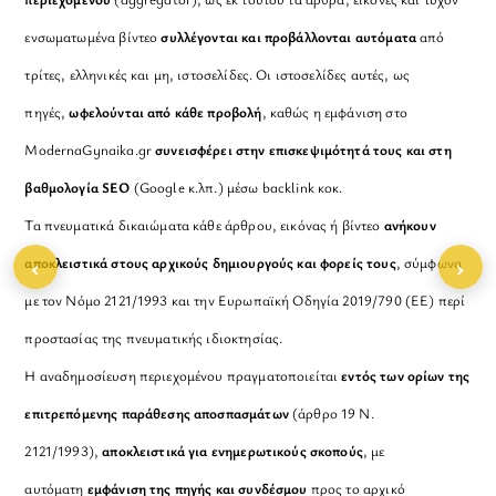
ενσωματωμένα βίντεο
συλλέγονται και προβάλλονται αυτόματα
από
τρίτες, ελληνικές και μη, ιστοσελίδες. Οι ιστοσελίδες αυτές, ως
πηγές,
ωφελούνται από κάθε προβολή
, καθώς η εμφάνιση στο
ModernaGynaika.gr
συνεισφέρει στην επισκεψιμότητά τους και στη
βαθμολογία SEO
(Google κ.λπ.) μέσω backlink κοκ.
Τα πνευματικά δικαιώματα κάθε άρθρου, εικόνας ή βίντεο
ανήκουν
‹
›
αποκλειστικά στους αρχικούς δημιουργούς και φορείς τους
, σύμφωνα
με τον Νόμο 2121/1993 και την Ευρωπαϊκή Οδηγία 2019/790 (ΕΕ) περί
προστασίας της πνευματικής ιδιοκτησίας.
Η αναδημοσίευση περιεχομένου πραγματοποιείται
εντός των ορίων της
επιτρεπόμενης παράθεσης αποσπασμάτων
(άρθρο 19 Ν.
2121/1993),
αποκλειστικά για ενημερωτικούς σκοπούς
, με
αυτόματη
εμφάνιση της πηγής και συνδέσμου
προς το αρχικό