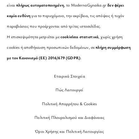
είναι
πλήρως αυτοματοποιημένη
, το ModernaGynaika.gr
δεν φέρει
καμία ευθύνη
για το περιεχόμενο, την ακρίβεια, τις απόψεις ή τυχόν
παραβιάσεις που προέρχονται από τρίτες ιστοσελίδες.
Η επισκεψιμότητα μετριέται με
cookieless στατιστικά
, χωρίς χρήση
cookies ή αποθήκευση προσωπικών δεδομένων, σε
πλήρη συμμόρφωση
με τον Κανονισμό (ΕΕ) 2016/679 (GDPR)
.
Εταιρικά Στοιχεία
Πώς Λειτουργεί
Πολιτική Απορρήτου & Cookies
Πολιτική Πλουραλισμού και Διαφάνειας
Όροι Χρήσης και Πολιτική Λειτουργίας