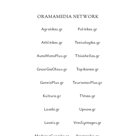
ORAMAMEDIA NETWORK
Agrotikes.gr
Politikes.gr
Athlitikes.gr
Texnologika.gr
AutoMotoPlus.gr
Thisishellas.gr
GnosiGiaOlous.gr
Topikanea.gr
GoneisPlus.gr
TourismosPlus.gr
Kultura.gr
TVnea.gr
Loatki.gr
Upnow.gr
Loveis.gr
VresSyntages.gr
ModernaGynaika.gr
Xristianika.gr