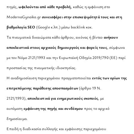
πηγές,
ωφελούνται από κάθε προβολή
, καθώς η εμφάνιση στο
ModernaGynaika.gr
συνεισφέρει στην επισκεψιμότητά τους και στη
βαθμολογία SEO
(Google κ.λπ.) μέσω backlink κοκ.
Τα πνευματικά δικαιώματα κάθε άρθρου, εικόνας ή βίντεο
ανήκουν
αποκλειστικά στους αρχικούς δημιουργούς και φορείς τους
, σύμφωνα
με τον Νόμο 2121/1993 και την Ευρωπαϊκή Οδηγία 2019/790 (ΕΕ) περί
προστασίας της πνευματικής ιδιοκτησίας.
Η αναδημοσίευση περιεχομένου πραγματοποιείται
εντός των ορίων της
επιτρεπόμενης παράθεσης αποσπασμάτων
(άρθρο 19 Ν.
2121/1993),
αποκλειστικά για ενημερωτικούς σκοπούς
, με
αυτόματη
εμφάνιση της πηγής και συνδέσμου
προς το αρχικό
δημοσίευμα.
Επειδή η διαδικασία συλλογής και εμφάνισης περιεχομένου