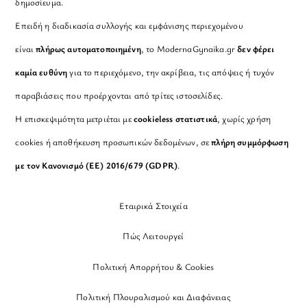
δημοσίευμα.
Επειδή η διαδικασία συλλογής και εμφάνισης περιεχομένου
είναι
πλήρως αυτοματοποιημένη
, το ModernaGynaika.gr
δεν φέρει
καμία ευθύνη
για το περιεχόμενο, την ακρίβεια, τις απόψεις ή τυχόν
παραβιάσεις που προέρχονται από τρίτες ιστοσελίδες.
Η επισκεψιμότητα μετριέται με
cookieless στατιστικά
, χωρίς χρήση
cookies ή αποθήκευση προσωπικών δεδομένων, σε
πλήρη συμμόρφωση
με τον Κανονισμό (ΕΕ) 2016/679 (GDPR)
.
Εταιρικά Στοιχεία
Πώς Λειτουργεί
Πολιτική Απορρήτου & Cookies
Πολιτική Πλουραλισμού και Διαφάνειας