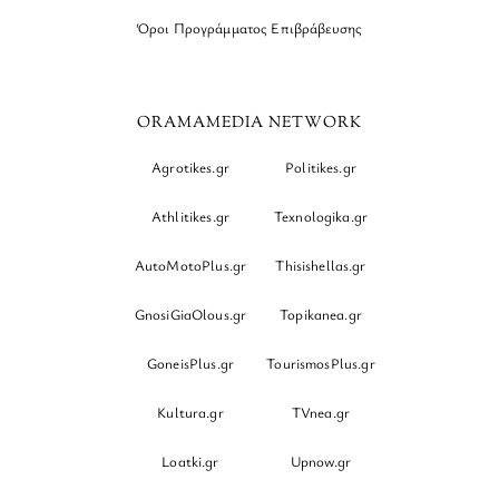
Όροι Προγράμματος Επιβράβευσης
ORAMAMEDIA NETWORK
Agrotikes.gr
Politikes.gr
Athlitikes.gr
Texnologika.gr
AutoMotoPlus.gr
Thisishellas.gr
GnosiGiaOlous.gr
Topikanea.gr
GoneisPlus.gr
TourismosPlus.gr
Kultura.gr
TVnea.gr
Loatki.gr
Upnow.gr