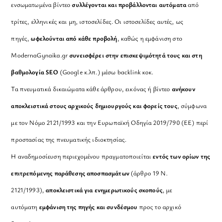
ενσωματωμένα βίντεο
συλλέγονται και προβάλλονται αυτόματα
από
τρίτες, ελληνικές και μη, ιστοσελίδες. Οι ιστοσελίδες αυτές, ως
πηγές,
ωφελούνται από κάθε προβολή
, καθώς η εμφάνιση στο
ModernaGynaika.gr
συνεισφέρει στην επισκεψιμότητά τους και στη
βαθμολογία SEO
(Google κ.λπ.) μέσω backlink κοκ.
Τα πνευματικά δικαιώματα κάθε άρθρου, εικόνας ή βίντεο
ανήκουν
αποκλειστικά στους αρχικούς δημιουργούς και φορείς τους
, σύμφωνα
με τον Νόμο 2121/1993 και την Ευρωπαϊκή Οδηγία 2019/790 (ΕΕ) περί
προστασίας της πνευματικής ιδιοκτησίας.
Η αναδημοσίευση περιεχομένου πραγματοποιείται
εντός των ορίων της
επιτρεπόμενης παράθεσης αποσπασμάτων
(άρθρο 19 Ν.
2121/1993),
αποκλειστικά για ενημερωτικούς σκοπούς
, με
αυτόματη
εμφάνιση της πηγής και συνδέσμου
προς το αρχικό