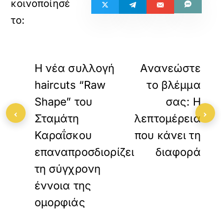
«
»
ΠΡΟΗΓΟΥΜΕΝΟ
ΕΠΟΜΕΝΟ
Η νέα συλλογή
Ανανεώστε
haircuts “Raw
το βλέμμα
Shape” του
σας: Η
‹
›
Σταμάτη
λεπτομέρεια
Καραΐσκου
που κάνει τη
επαναπροσδιορίζει
διαφορά
τη σύγχρονη
έννοια της
ομορφιάς