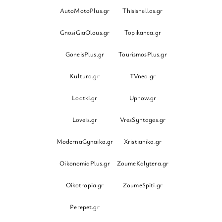
AutoMotoPlus.gr
Thisishellas.gr
GnosiGiaOlous.gr
Topikanea.gr
GoneisPlus.gr
TourismosPlus.gr
Kultura.gr
TVnea.gr
Loatki.gr
Upnow.gr
Loveis.gr
VresSyntages.gr
ModernaGynaika.gr
Xristianika.gr
OikonomiaPlus.gr
ZoumeKalytera.gr
Oikotropia.gr
ZoumeSpiti.gr
Perepet.gr