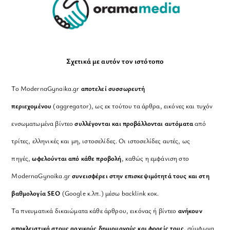
Σχετικά με αυτόν τον ιστότοπο
Το ModernaGynaika.gr
αποτελεί συσσωρευτή
περιεχομένου
(aggregator), ως εκ τούτου τα άρθρα, εικόνες και τυχόν
ενσωματωμένα βίντεο
συλλέγονται και προβάλλονται αυτόματα
από
τρίτες, ελληνικές και μη, ιστοσελίδες. Οι ιστοσελίδες αυτές, ως
πηγές,
ωφελούνται από κάθε προβολή
, καθώς η εμφάνιση στο
ModernaGynaika.gr
συνεισφέρει στην επισκεψιμότητά τους και στη
βαθμολογία SEO
(Google κ.λπ.) μέσω backlink κοκ.
Τα πνευματικά δικαιώματα κάθε άρθρου, εικόνας ή βίντεο
ανήκουν
αποκλειστικά στους αρχικούς δημιουργούς και φορείς τους
, σύμφωνα