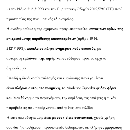
με τον Νόμο 2121/1993 και την Ευρωπαϊκή Οδηγία 2019/790 (ΕΕ) περί
προστασίας της πνευματικής ιδιοκτησίας.
Η αναδημοσίευση περιεχομένου πραγματοποιείται
εντός των ορίων της
επιτρεπόμενης παράθεσης αποσπασμάτων
(άρθρο 19 Ν.
2121/1993),
αποκλειστικά για ενημερωτικούς σκοπούς
, με
αυτόματη
εμφάνιση της πηγής και συνδέσμου
προς το αρχικό
δημοσίευμα.
Επειδή η διαδικασία συλλογής και εμφάνισης περιεχομένου
είναι
πλήρως αυτοματοποιημένη
, το ModernaGynaika.gr
δεν φέρει
καμία ευθύνη
για το περιεχόμενο, την ακρίβεια, τις απόψεις ή τυχόν
παραβιάσεις που προέρχονται από τρίτες ιστοσελίδες.
Η επισκεψιμότητα μετριέται με
cookieless στατιστικά
, χωρίς χρήση
cookies ή αποθήκευση προσωπικών δεδομένων, σε
πλήρη συμμόρφωση