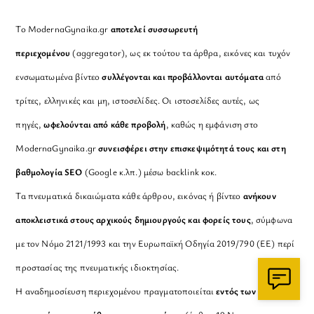
Το ModernaGynaika.gr
αποτελεί συσσωρευτή
περιεχομένου
(aggregator), ως εκ τούτου τα άρθρα, εικόνες και τυχόν
ενσωματωμένα βίντεο
συλλέγονται και προβάλλονται αυτόματα
από
τρίτες, ελληνικές και μη, ιστοσελίδες. Οι ιστοσελίδες αυτές, ως
πηγές,
ωφελούνται από κάθε προβολή
, καθώς η εμφάνιση στο
ModernaGynaika.gr
συνεισφέρει στην επισκεψιμότητά τους και στη
βαθμολογία SEO
(Google κ.λπ.) μέσω backlink κοκ.
Τα πνευματικά δικαιώματα κάθε άρθρου, εικόνας ή βίντεο
ανήκουν
αποκλειστικά στους αρχικούς δημιουργούς και φορείς τους
, σύμφωνα
με τον Νόμο 2121/1993 και την Ευρωπαϊκή Οδηγία 2019/790 (ΕΕ) περί
προστασίας της πνευματικής ιδιοκτησίας.
Η αναδημοσίευση περιεχομένου πραγματοποιείται
εντός των ορίων της