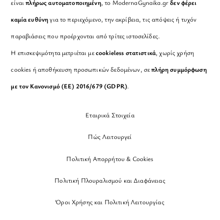
είναι
πλήρως αυτοματοποιημένη
, το ModernaGynaika.gr
δεν φέρει
καμία ευθύνη
για το περιεχόμενο, την ακρίβεια, τις απόψεις ή τυχόν
παραβιάσεις που προέρχονται από τρίτες ιστοσελίδες.
Η επισκεψιμότητα μετριέται με
cookieless στατιστικά
, χωρίς χρήση
cookies ή αποθήκευση προσωπικών δεδομένων, σε
πλήρη συμμόρφωση
με τον Κανονισμό (ΕΕ) 2016/679 (GDPR)
.
Εταιρικά Στοιχεία
Πώς Λειτουργεί
Πολιτική Απορρήτου & Cookies
Πολιτική Πλουραλισμού και Διαφάνειας
Όροι Χρήσης και Πολιτική Λειτουργίας