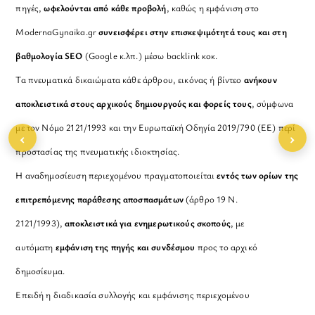
πηγές,
ωφελούνται από κάθε προβολή
, καθώς η εμφάνιση στο
ModernaGynaika.gr
συνεισφέρει στην επισκεψιμότητά τους και στη
βαθμολογία SEO
(Google κ.λπ.) μέσω backlink κοκ.
Τα πνευματικά δικαιώματα κάθε άρθρου, εικόνας ή βίντεο
ανήκουν
αποκλειστικά στους αρχικούς δημιουργούς και φορείς τους
, σύμφωνα
με τον Νόμο 2121/1993 και την Ευρωπαϊκή Οδηγία 2019/790 (ΕΕ) περί
‹
›
προστασίας της πνευματικής ιδιοκτησίας.
Η αναδημοσίευση περιεχομένου πραγματοποιείται
εντός των ορίων της
επιτρεπόμενης παράθεσης αποσπασμάτων
(άρθρο 19 Ν.
2121/1993),
αποκλειστικά για ενημερωτικούς σκοπούς
, με
αυτόματη
εμφάνιση της πηγής και συνδέσμου
προς το αρχικό
δημοσίευμα.
Επειδή η διαδικασία συλλογής και εμφάνισης περιεχομένου