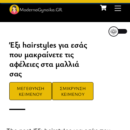
Cart
Skip
Me
to
content
Έξι hairstyles για εσάς
που μακραίνετε τις
αφέλειες στα μαλλιά
σας
ΜΕΓΕΘΥΝΣΗ
ΣΜΙΚΡΥΝΣΗ
ΚΕΙΜΕΝΟΥ
ΚΕΙΜΕΝΟΥ