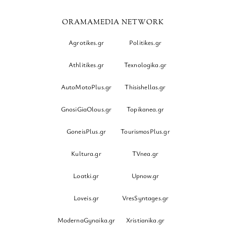
ORAMAMEDIA NETWORK
Agrotikes.gr
Politikes.gr
Athlitikes.gr
Texnologika.gr
AutoMotoPlus.gr
Thisishellas.gr
GnosiGiaOlous.gr
Topikanea.gr
GoneisPlus.gr
TourismosPlus.gr
Kultura.gr
TVnea.gr
Loatki.gr
Upnow.gr
Loveis.gr
VresSyntages.gr
ModernaGynaika.gr
Xristianika.gr