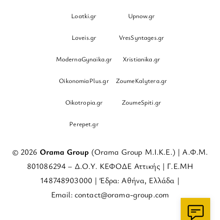
Loatki.gr
Upnow.gr
Loveis.gr
VresSyntages.gr
ModernaGynaika.gr
Xristianika.gr
OikonomiaPlus.gr
ZoumeKalytera.gr
Oikotropia.gr
ZoumeSpiti.gr
Perepet.gr
© 2026
Orama Group
(Orama Group Μ.Ι.Κ.Ε.) | Α.Φ.Μ.
801086294 – Δ.Ο.Υ. ΚΕΦΟΔΕ Αττικής | Γ.Ε.ΜΗ
148748903000 | Έδρα: Αθήνα, Ελλάδα |
Email: contact@orama-group.com