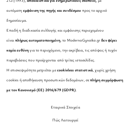
2121/1993),
αποκλειστικά για ενημερωτικούς σκοπούς
, με
αυτόματη
εμφάνιση της πηγής και συνδέσμου
προς το αρχικό
δημοσίευμα.
Επειδή η διαδικασία συλλογής και εμφάνισης περιεχομένου
είναι
πλήρως αυτοματοποιημένη
, το ModernaGynaika.gr
δεν φέρει
καμία ευθύνη
για το περιεχόμενο, την ακρίβεια, τις απόψεις ή τυχόν
παραβιάσεις που προέρχονται από τρίτες ιστοσελίδες.
Η επισκεψιμότητα μετριέται με
cookieless στατιστικά
, χωρίς χρήση
cookies ή αποθήκευση προσωπικών δεδομένων, σε
πλήρη συμμόρφωση
με τον Κανονισμό (ΕΕ) 2016/679 (GDPR)
.
Εταιρικά Στοιχεία
Πώς Λειτουργεί