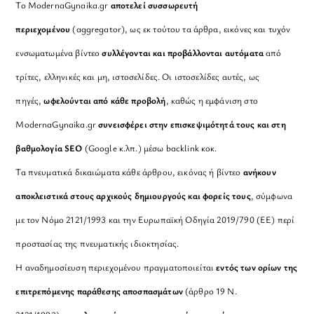
Το ModernaGynaika.gr
αποτελεί συσσωρευτή
περιεχομένου
(aggregator), ως εκ τούτου τα άρθρα, εικόνες και τυχόν
ενσωματωμένα βίντεο
συλλέγονται και προβάλλονται αυτόματα
από
τρίτες, ελληνικές και μη, ιστοσελίδες. Οι ιστοσελίδες αυτές, ως
πηγές,
ωφελούνται από κάθε προβολή
, καθώς η εμφάνιση στο
ModernaGynaika.gr
συνεισφέρει στην επισκεψιμότητά τους και στη
βαθμολογία SEO
(Google κ.λπ.) μέσω backlink κοκ.
Τα πνευματικά δικαιώματα κάθε άρθρου, εικόνας ή βίντεο
ανήκουν
αποκλειστικά στους αρχικούς δημιουργούς και φορείς τους
, σύμφωνα
με τον Νόμο 2121/1993 και την Ευρωπαϊκή Οδηγία 2019/790 (ΕΕ) περί
προστασίας της πνευματικής ιδιοκτησίας.
Η αναδημοσίευση περιεχομένου πραγματοποιείται
εντός των ορίων της
επιτρεπόμενης παράθεσης αποσπασμάτων
(άρθρο 19 Ν.