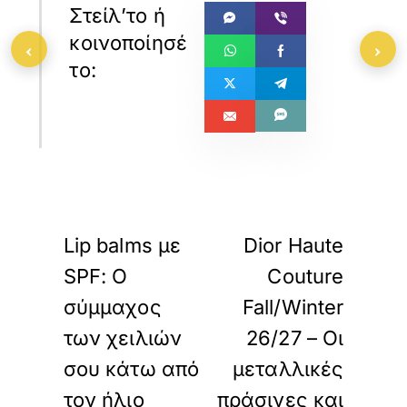
‹
›
«
»
ΠΡΟΗΓΟΥΜΕΝΟ
ΕΠΟΜΕΝΟ
Lip balms με
Dior Haute
SPF: Ο
Couture
σύμμαχος
Fall/Winter
των χειλιών
26/27 – Οι
σου κάτω από
μεταλλικές
τον ήλιο
πράσινες και