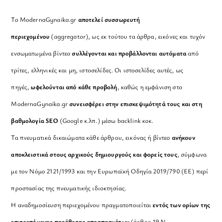
Το ModernaGynaika.gr
αποτελεί συσσωρευτή
περιεχομένου
(aggregator), ως εκ τούτου τα άρθρα, εικόνες και τυχόν
ενσωματωμένα βίντεο
συλλέγονται και προβάλλονται αυτόματα
από
τρίτες, ελληνικές και μη, ιστοσελίδες. Οι ιστοσελίδες αυτές, ως
πηγές,
ωφελούνται από κάθε προβολή
, καθώς η εμφάνιση στο
ModernaGynaika.gr
συνεισφέρει στην επισκεψιμότητά τους και στη
βαθμολογία SEO
(Google κ.λπ.) μέσω backlink κοκ.
Τα πνευματικά δικαιώματα κάθε άρθρου, εικόνας ή βίντεο
ανήκουν
αποκλειστικά στους αρχικούς δημιουργούς και φορείς τους
, σύμφωνα
με τον Νόμο 2121/1993 και την Ευρωπαϊκή Οδηγία 2019/790 (ΕΕ) περί
προστασίας της πνευματικής ιδιοκτησίας.
Η αναδημοσίευση περιεχομένου πραγματοποιείται
εντός των ορίων της
επιτρεπόμενης παράθεσης αποσπασμάτων
(άρθρο 19 Ν.