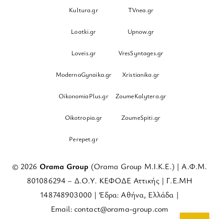
Kultura.gr
TVnea.gr
Loatki.gr
Upnow.gr
Loveis.gr
VresSyntages.gr
ModernaGynaika.gr
Xristianika.gr
OikonomiaPlus.gr
ZoumeKalytera.gr
Oikotropia.gr
ZoumeSpiti.gr
Perepet.gr
© 2026
Orama Group
(Orama Group Μ.Ι.Κ.Ε.) | Α.Φ.Μ.
801086294 – Δ.Ο.Υ. ΚΕΦΟΔΕ Αττικής | Γ.Ε.ΜΗ
148748903000 | Έδρα: Αθήνα, Ελλάδα |
Email: contact@orama-group.com