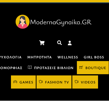
Cart
Αναζήτηση
ΨΥΧΟΛΟΓΊΑ
ΜΗΤΡΌΤΗΤΑ
WELLNESS
GIRL BOSS
 ΟΜΟΡΦΙΆΣ
ΠΡΟΤΆΣΕΙΣ ΒΙΒΛΊΩΝ
BOUTIQUE
GAMES
FASHION TV
VIDEOS