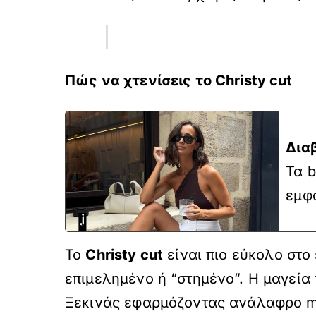
Πώς να χτενίσεις το Christy cut
Δια
Τα b
εμφα
Το
Christy cut
είναι πιο εύκολο στο 
επιμελημένο ή “στημένο”. Η μαγεία 
Ξεκινάς εφαρμόζοντας ανάλαφρo mo