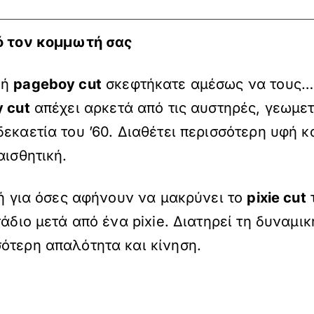
πό τον κομμωτή σας
ή
pageboy cut
σκεφτήκατε αμέσως να τους…
y cut
απέχει αρκετά από τις αυστηρές, γεωμε
εκαετία του ’60. Διαθέτει περισσότερη υφή κα
αισθητική.
γή για όσες αφήνουν να μακρύνει το
pixie cut
τ
τάδιο μετά από ένα pixie. Διατηρεί τη δυναμι
ότερη απαλότητα και κίνηση.