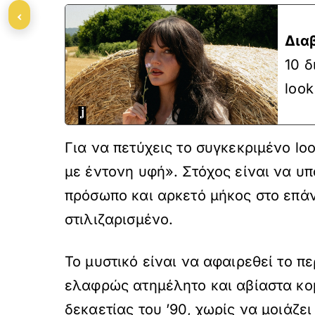
‹
Δια
10 δ
look
Για να πετύχεις το συγκεκριμένο lo
με έντονη υφή». Στόχος είναι να υ
πρόσωπο και αρκετό μήκος στο επάν
στιλιζαρισμένο.
Το μυστικό είναι να αφαιρεθεί το π
ελαφρώς ατημέλητο και αβίαστα κομ
δεκαετίας του ’90, χωρίς να μοιάζει