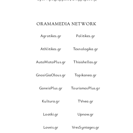
ORAMAMEDIA NETWORK
Agrotikes.gr
Politikes.gr
Athlitikes.gr
Texnologika.gr
AutoMotoPlus.gr
Thisishellas.gr
GnosiGiaOlous.gr
Topikanea.gr
GoneisPlus.gr
TourismosPlus.gr
Kultura.gr
TVnea.gr
Loatki.gr
Upnow.gr
Loveis.gr
VresSyntages.gr