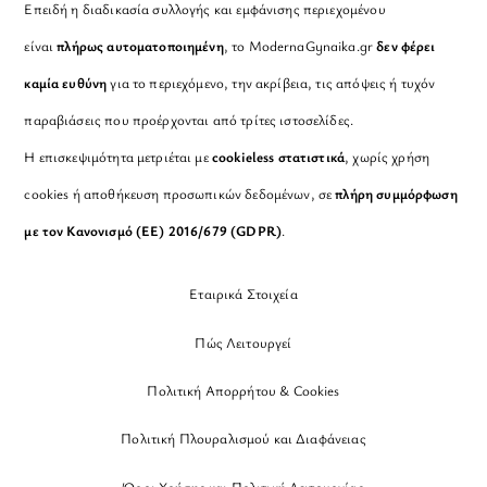
Επειδή η διαδικασία συλλογής και εμφάνισης περιεχομένου
είναι
πλήρως αυτοματοποιημένη
, το ModernaGynaika.gr
δεν φέρει
καμία ευθύνη
για το περιεχόμενο, την ακρίβεια, τις απόψεις ή τυχόν
παραβιάσεις που προέρχονται από τρίτες ιστοσελίδες.
Η επισκεψιμότητα μετριέται με
cookieless στατιστικά
, χωρίς χρήση
cookies ή αποθήκευση προσωπικών δεδομένων, σε
πλήρη συμμόρφωση
με τον Κανονισμό (ΕΕ) 2016/679 (GDPR)
.
Εταιρικά Στοιχεία
Πώς Λειτουργεί
Πολιτική Απορρήτου & Cookies
Πολιτική Πλουραλισμού και Διαφάνειας
Όροι Χρήσης και Πολιτική Λειτουργίας