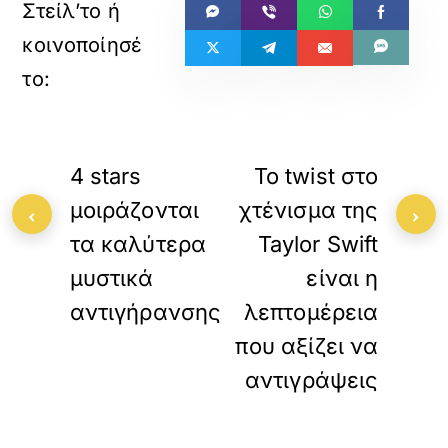
«
»
ΠΡΟΗΓΟΥΜΕΝΟ
ΕΠΟΜΕΝΟ
4 stars
To twist στο
μοιράζονται
χτένισμα της
‹
›
τα καλύτερα
Taylor Swift
μυστικά
είναι η
αντιγήρανσης
λεπτομέρεια
που αξίζει να
αντιγράψεις