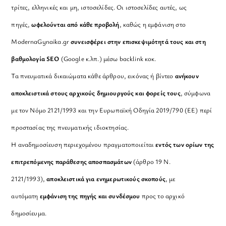
τρίτες, ελληνικές και μη, ιστοσελίδες. Οι ιστοσελίδες αυτές, ως
πηγές,
ωφελούνται από κάθε προβολή
, καθώς η εμφάνιση στο
ModernaGynaika.gr
συνεισφέρει στην επισκεψιμότητά τους και στη
βαθμολογία SEO
(Google κ.λπ.) μέσω backlink κοκ.
Τα πνευματικά δικαιώματα κάθε άρθρου, εικόνας ή βίντεο
ανήκουν
αποκλειστικά στους αρχικούς δημιουργούς και φορείς τους
, σύμφωνα
με τον Νόμο 2121/1993 και την Ευρωπαϊκή Οδηγία 2019/790 (ΕΕ) περί
προστασίας της πνευματικής ιδιοκτησίας.
Η αναδημοσίευση περιεχομένου πραγματοποιείται
εντός των ορίων της
επιτρεπόμενης παράθεσης αποσπασμάτων
(άρθρο 19 Ν.
2121/1993),
αποκλειστικά για ενημερωτικούς σκοπούς
, με
αυτόματη
εμφάνιση της πηγής και συνδέσμου
προς το αρχικό
δημοσίευμα.