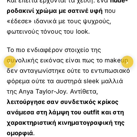
Και έπειτα έρχονται τα χείλη: ένα
nude-
ροδακινί χρώμα με σατινέ υφή
που
«έδεσε» ιδανικά με τους ψυχρούς,
φωτεινούς τόνους του look.
Το πιο ενδιαφέρον στοιχείο της
συνολικής εικόνας είναι πως το makeup
‹
›
δεν ανταγωνίστηκε ούτε το εντυπωσιακό
φόρεμα ούτε τα αυστηρά sleek μαλλιά
της Anya Taylor-Joy. Αντίθετα,
λειτούργησε σαν συνδετικός κρίκος
ανάμεσα στη λάμψη του
outfit και στη
χαρακτηριστική κινηματογραφική της
ομορφιά
.