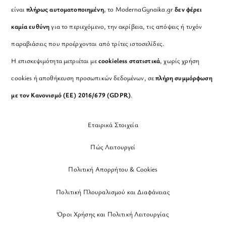
είναι
πλήρως αυτοματοποιημένη
, το ModernaGynaika.gr
δεν φέρει
καμία ευθύνη
για το περιεχόμενο, την ακρίβεια, τις απόψεις ή τυχόν
παραβιάσεις που προέρχονται από τρίτες ιστοσελίδες.
Η επισκεψιμότητα μετριέται με
cookieless στατιστικά
, χωρίς χρήση
cookies ή αποθήκευση προσωπικών δεδομένων, σε
πλήρη συμμόρφωση
με τον Κανονισμό (ΕΕ) 2016/679 (GDPR)
.
Εταιρικά Στοιχεία
Πώς Λειτουργεί
Πολιτική Απορρήτου & Cookies
Πολιτική Πλουραλισμού και Διαφάνειας
Όροι Χρήσης και Πολιτική Λειτουργίας