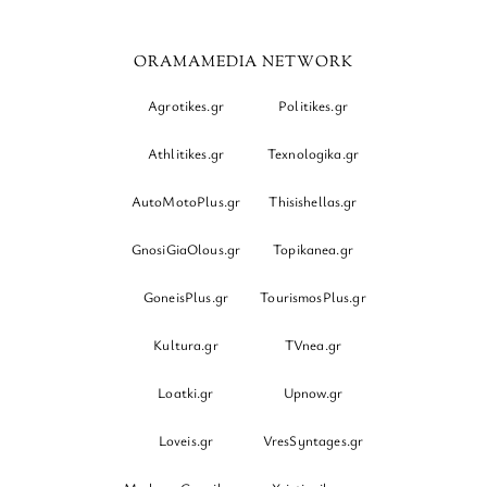
ORAMAMEDIA NETWORK
Agrotikes.gr
Politikes.gr
Athlitikes.gr
Texnologika.gr
AutoMotoPlus.gr
Thisishellas.gr
GnosiGiaOlous.gr
Topikanea.gr
GoneisPlus.gr
TourismosPlus.gr
Kultura.gr
TVnea.gr
Loatki.gr
Upnow.gr
Loveis.gr
VresSyntages.gr