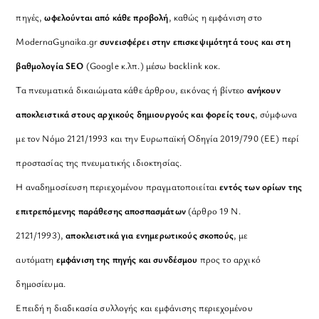
πηγές,
ωφελούνται από κάθε προβολή
, καθώς η εμφάνιση στο
ModernaGynaika.gr
συνεισφέρει στην επισκεψιμότητά τους και στη
βαθμολογία SEO
(Google κ.λπ.) μέσω backlink κοκ.
Τα πνευματικά δικαιώματα κάθε άρθρου, εικόνας ή βίντεο
ανήκουν
αποκλειστικά στους αρχικούς δημιουργούς και φορείς τους
, σύμφωνα
με τον Νόμο 2121/1993 και την Ευρωπαϊκή Οδηγία 2019/790 (ΕΕ) περί
προστασίας της πνευματικής ιδιοκτησίας.
Η αναδημοσίευση περιεχομένου πραγματοποιείται
εντός των ορίων της
επιτρεπόμενης παράθεσης αποσπασμάτων
(άρθρο 19 Ν.
2121/1993),
αποκλειστικά για ενημερωτικούς σκοπούς
, με
αυτόματη
εμφάνιση της πηγής και συνδέσμου
προς το αρχικό
δημοσίευμα.
Επειδή η διαδικασία συλλογής και εμφάνισης περιεχομένου