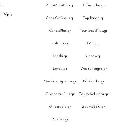
ρίς
AutoMotoPlus.gr
Thisishellas.gr
ε
πλήρη
GnosiGiaOlous.gr
Topikanea.gr
GoneisPlus.gr
TourismosPlus.gr
Kultura.gr
TVnea.gr
Loatki.gr
Upnow.gr
Loveis.gr
VresSyntages.gr
ModernaGynaika.gr
Xristianika.gr
OikonomiaPlus.gr
ZoumeKalytera.gr
Oikotropia.gr
ZoumeSpiti.gr
Perepet.gr