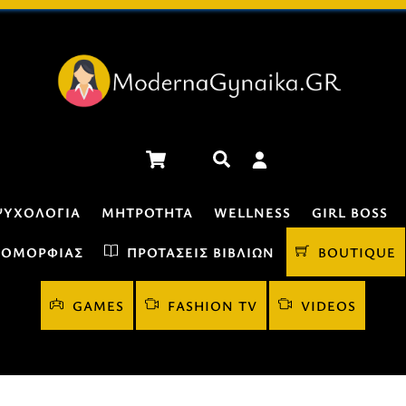
Cart
Αναζήτηση
ΨΥΧΟΛΟΓΊΑ
ΜΗΤΡΌΤΗΤΑ
WELLNESS
GIRL BOSS
 ΟΜΟΡΦΙΆΣ
ΠΡΟΤΆΣΕΙΣ ΒΙΒΛΊΩΝ
BOUTIQUE
GAMES
FASHION TV
VIDEOS