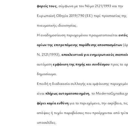
φορείς τους
, σύμφωνα με τον Νόμο 2121/1993 και την
Ευρωπαϊκή Οδηγία 2019/790 (ΕΕ) περί προστασίας της
πνευματικής ιδιοκτησίας.
Η αναδημοσίευση περιεχομένου πραγματοποιείται
εντός
ορίων της επιτρεπόμενης παράθεσης αποσπασμάτων
(άρ
Ν. 2121/1993),
αποκλειστικά για ενημερωτικούς σκοπού
αυτόματη
εμφάνιση της πηγής και συνδέσμου
προς το αρ
δημοσίευμα.
Επειδή η διαδικασία συλλογής και εμφάνισης περιεχομέ
είναι
πλήρως αυτοματοποιημένη
, το ModernaGynaika.g
φέρει καμία ευθύνη
για το περιεχόμενο, την ακρίβεια, τις
απόψεις ή τυχόν παραβιάσεις που προέρχονται από τρίτ
ιστοσελίδες.