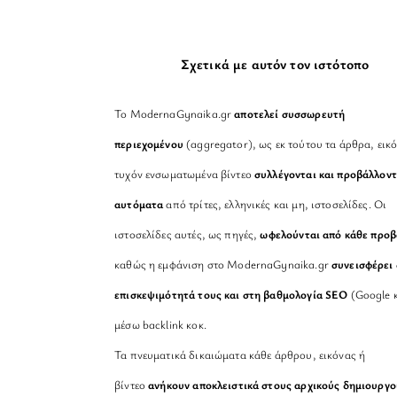
Σχετικά με αυτόν τον ιστότοπο
Το ModernaGynaika.gr
αποτελεί συσσωρευτή
περιεχομένου
(aggregator), ως εκ τούτου τα άρθρα, εικό
τυχόν ενσωματωμένα βίντεο
συλλέγονται και προβάλλοντ
αυτόματα
από τρίτες, ελληνικές και μη, ιστοσελίδες. Οι
ιστοσελίδες αυτές, ως πηγές,
ωφελούνται από κάθε προ
καθώς η εμφάνιση στο ModernaGynaika.gr
συνεισφέρει 
επισκεψιμότητά τους και στη βαθμολογία SEO
(Google κ
μέσω backlink κοκ.
Τα πνευματικά δικαιώματα κάθε άρθρου, εικόνας ή
βίντεο
ανήκουν αποκλειστικά στους αρχικούς δημιουργο