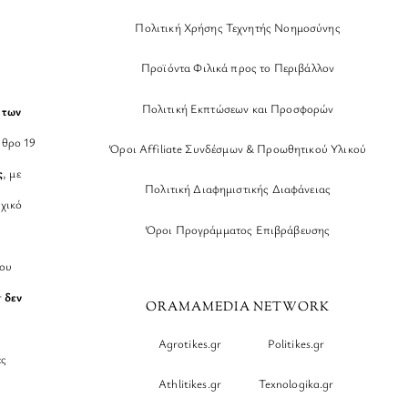
Πολιτική Χρήσης Τεχνητής Νοημοσύνης
Προϊόντα Φιλικά προς το Περιβάλλον
Πολιτική Εκπτώσεων και Προσφορών
 των
θρο 19
Όροι Affiliate Συνδέσμων & Προωθητικού Υλικού
ς
, με
Πολιτική Διαφημιστικής Διαφάνειας
χικό
Όροι Προγράμματος Επιβράβευσης
νου
r
δεν
ORAMAMEDIA NETWORK
Agrotikes.gr
Politikes.gr
ες
Athlitikes.gr
Texnologika.gr