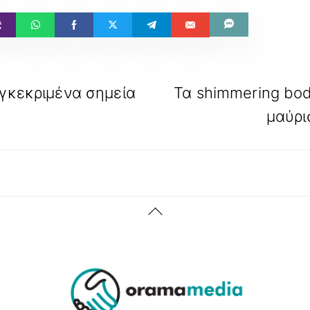
υγκεκριμένα σημεία
Τα shimmering bod
μαύρι
Back
To
Top