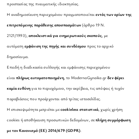
προστασίας της πνευματικής ιδιοκτησίας.
Η αναδημοσίευση περιεχομένου πραγματοποιείται
εντός των ορίων της
επιτρεπόμενης παράθεσης αποσπασμάτων
(άρθρο 19 Ν.
2121/1993),
αποκλειστικά για ενημερωτικούς σκοπούς
, με
αυτόματη
εμφάνιση της πηγής και συνδέσμου
προς το αρχικό
δημοσίευμα.
Επειδή η διαδικασία συλλογής και εμφάνισης περιεχομένου
είναι
πλήρως αυτοματοποιημένη
, το ModernaGynaika.gr
δεν φέρει
καμία ευθύνη
για το περιεχόμενο, την ακρίβεια, τις απόψεις ή τυχόν
παραβιάσεις που προέρχονται από τρίτες ιστοσελίδες.
Η επισκεψιμότητα μετριέται με
cookieless στατιστικά
, χωρίς χρήση
cookies ή αποθήκευση προσωπικών δεδομένων, σε
πλήρη συμμόρφωση
με τον Κανονισμό (ΕΕ) 2016/679 (GDPR)
.