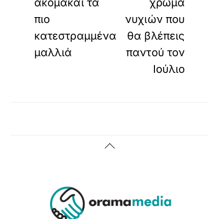
ακόμακαι τα
χρώμα
πιο
νυχιών που
κατεστραμμένα
θα βλέπεις
μαλλιά
παντού τον
Ιούλιο
Back
To
Top