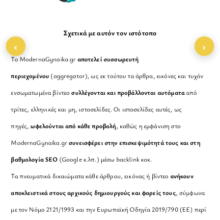
Σχετικά με αυτόν τον ιστότοπο
‹
›
Το ModernaGynaika.gr
αποτελεί συσσωρευτή
περιεχομένου
(aggregator), ως εκ τούτου τα άρθρα, εικόνες και τυχόν
ενσωματωμένα βίντεο
συλλέγονται και προβάλλονται αυτόματα
από
τρίτες, ελληνικές και μη, ιστοσελίδες. Οι ιστοσελίδες αυτές, ως
πηγές,
ωφελούνται από κάθε προβολή
, καθώς η εμφάνιση στο
ModernaGynaika.gr
συνεισφέρει στην επισκεψιμότητά τους και στη
βαθμολογία SEO
(Google κ.λπ.) μέσω backlink κοκ.
Τα πνευματικά δικαιώματα κάθε άρθρου, εικόνας ή βίντεο
ανήκουν
αποκλειστικά στους αρχικούς δημιουργούς και φορείς τους
, σύμφωνα
με τον Νόμο 2121/1993 και την Ευρωπαϊκή Οδηγία 2019/790 (ΕΕ) περί