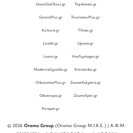
GnosiGiaOlous.gr
Topikanea.gr
GoneisPlus.gr
TourismosPlus.gr
Kultura.gr
TVnea.gr
Loatki.gr
Upnow.gr
Loveis.gr
VresSyntages.gr
ModernaGynaika.gr
Xristianika.gr
OikonomiaPlus.gr
ZoumeKalytera.gr
Oikotropia.gr
ZoumeSpiti.gr
Perepet.gr
© 2026
Orama Group
(Orama Group Μ.Ι.Κ.Ε.) | Α.Φ.Μ.