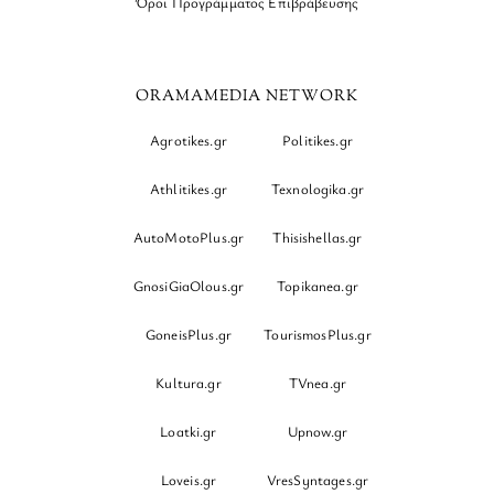
Όροι Προγράμματος Επιβράβευσης
ORAMAMEDIA NETWORK
Agrotikes.gr
Politikes.gr
Athlitikes.gr
Texnologika.gr
AutoMotoPlus.gr
Thisishellas.gr
GnosiGiaOlous.gr
Topikanea.gr
GoneisPlus.gr
TourismosPlus.gr
Kultura.gr
TVnea.gr
Loatki.gr
Upnow.gr
Loveis.gr
VresSyntages.gr