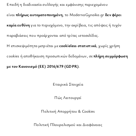
Επειδή η διαδικασία συλλογής και εμφάνισης περιεχομένου
είναι
πλήρως αυτοματοποιημένη
, το ModernaGynaika.gr
δεν φέρει
καμία ευθύνη
για το περιεχόμενο, την ακρίβεια, τις απόψεις ή τυχόν
παραβιάσεις που προέρχονται από τρίτες ιστοσελίδες.
Η επισκεψιμότητα μετριέται με
cookieless στατιστικά
, χωρίς χρήση
cookies ή αποθήκευση προσωπικών δεδομένων, σε
πλήρη συμμόρφωση
με τον Κανονισμό (ΕΕ) 2016/679 (GDPR)
.
Εταιρικά Στοιχεία
Πώς Λειτουργεί
Πολιτική Απορρήτου & Cookies
Πολιτική Πλουραλισμού και Διαφάνειας