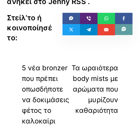
ανήκει στο
Jenny RSS
.
«
»
ΠΡΟΗΓΟΥΜΕΝΟ
ΕΠΟΜΕΝΟ
5 νέα bronzer
Τα ωραιότερα
που πρέπει
body mists με
οπωσδήποτε
αρώματα που
να δοκιμάσεις
μυρίζουν
φέτος το
καθαριότητα
καλοκαίρι