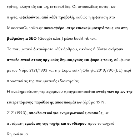
τρίτες, ελληνικές και μη, ιστοσελίδες. Οι ιστοσελίδες αυτές, ως
πηγές,
ωφελούνται από κάθε προβολή
, καθώς η εμφάνιση στο
ModernaGynaika.gr
συνεισφέρει στην επισκεψιμότητά τους και στη
βαθμολογία SEO
(Google κ.λπ.) μέσω backlink κοκ.
Τα πνευματικά δικαιώματα κάθε άρθρου, εικόνας ή βίντεο
ανήκουν
αποκλειστικά στους αρχικούς δημιουργούς και φορείς τους
, σύμφωνα
με τον Νόμο 2121/1993 και την Ευρωπαϊκή Οδηγία 2019/790 (ΕΕ) περί
προστασίας της πνευματικής ιδιοκτησίας.
Η αναδημοσίευση περιεχομένου πραγματοποιείται
εντός των ορίων της
επιτρεπόμενης παράθεσης αποσπασμάτων
(άρθρο 19 Ν.
2121/1993),
αποκλειστικά για ενημερωτικούς σκοπούς
, με
αυτόματη
εμφάνιση της πηγής και συνδέσμου
προς το αρχικό
δημοσίευμα.