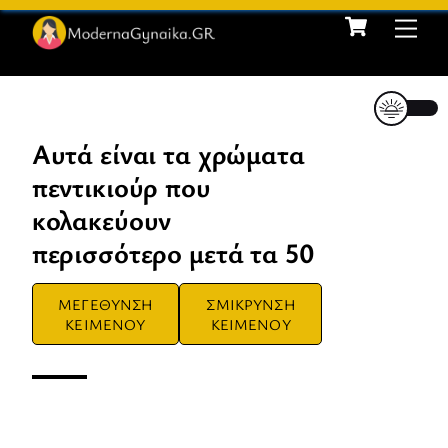
Cart
Skip
Me
to
content
Αυτά είναι τα χρώματα
πεντικιούρ που
κολακεύουν
περισσότερο μετά τα 50
ΜΕΓΕΘΥΝΣΗ
ΣΜΙΚΡΥΝΣΗ
ΚΕΙΜΕΝΟΥ
ΚΕΙΜΕΝΟΥ