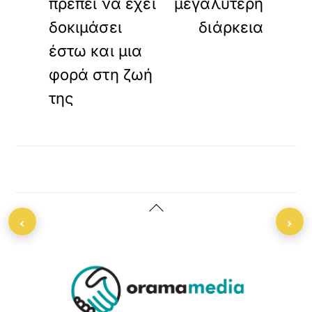
πρέπει να έχει
μεγαλύτερη
δοκιμάσει
διάρκεια
έστω και μια
φορά στη ζωή
της
Back
‹
›
To
Top