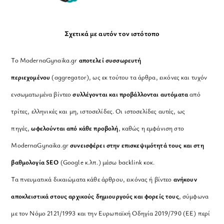
Σχετικά με αυτόν τον ιστότοπο
Το ModernaGynaika.gr
αποτελεί συσσωρευτή
περιεχομένου
(aggregator), ως εκ τούτου τα άρθρα, εικόνες και τυχόν
ενσωματωμένα βίντεο
συλλέγονται και προβάλλονται αυτόματα
από
τρίτες, ελληνικές και μη, ιστοσελίδες. Οι ιστοσελίδες αυτές, ως
πηγές,
ωφελούνται από κάθε προβολή
, καθώς η εμφάνιση στο
ModernaGynaika.gr
συνεισφέρει στην επισκεψιμότητά τους και στη
βαθμολογία SEO
(Google κ.λπ.) μέσω backlink κοκ.
Τα πνευματικά δικαιώματα κάθε άρθρου, εικόνας ή βίντεο
ανήκουν
αποκλειστικά στους αρχικούς δημιουργούς και φορείς τους
, σύμφωνα
με τον Νόμο 2121/1993 και την Ευρωπαϊκή Οδηγία 2019/790 (ΕΕ) περί