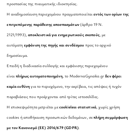
προστασίας της πνευματικής ιδιοκτησίας.
Η αναδημοσίευση περιεχομένου πραγματοποιείται
εντός των ορίων της
επιτρεπόμενης παράθεσης αποσπασμάτων
(άρθρο 19 Ν.
2121/1993),
αποκλειστικά για ενημερωτικούς σκοπούς
, με
αυτόματη
εμφάνιση της πηγής και συνδέσμου
προς το αρχικό
δημοσίευμα.
Επειδή η διαδικασία συλλογής και εμφάνισης περιεχομένου
είναι
πλήρως αυτοματοποιημένη
, το ModernaGynaika.gr
δεν φέρει
καμία ευθύνη
για το περιεχόμενο, την ακρίβεια, τις απόψεις ή τυχόν
παραβιάσεις που προέρχονται από τρίτες ιστοσελίδες.
Η επισκεψιμότητα μετριέται με
cookieless στατιστικά
, χωρίς χρήση
cookies ή αποθήκευση προσωπικών δεδομένων, σε
πλήρη συμμόρφωση
με τον Κανονισμό (ΕΕ) 2016/679 (GDPR)
.