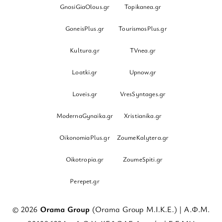
GnosiGiaOlous.gr
Topikanea.gr
GoneisPlus.gr
TourismosPlus.gr
Kultura.gr
TVnea.gr
Loatki.gr
Upnow.gr
Loveis.gr
VresSyntages.gr
ModernaGynaika.gr
Xristianika.gr
OikonomiaPlus.gr
ZoumeKalytera.gr
Oikotropia.gr
ZoumeSpiti.gr
Perepet.gr
© 2026
Orama Group
(Orama Group Μ.Ι.Κ.Ε.) | Α.Φ.Μ.