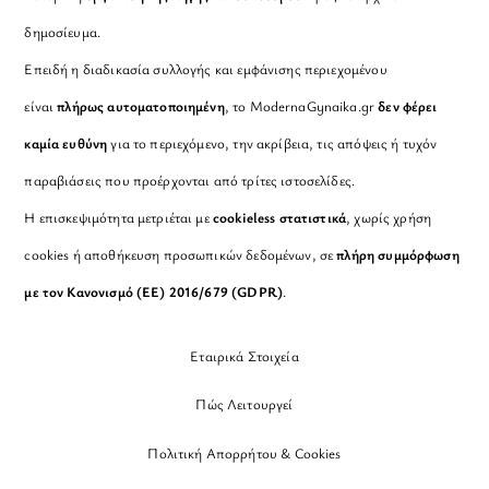
δημοσίευμα.
Επειδή η διαδικασία συλλογής και εμφάνισης περιεχομένου
είναι
πλήρως αυτοματοποιημένη
, το ModernaGynaika.gr
δεν φέρει
καμία ευθύνη
για το περιεχόμενο, την ακρίβεια, τις απόψεις ή τυχόν
παραβιάσεις που προέρχονται από τρίτες ιστοσελίδες.
Η επισκεψιμότητα μετριέται με
cookieless στατιστικά
, χωρίς χρήση
cookies ή αποθήκευση προσωπικών δεδομένων, σε
πλήρη συμμόρφωση
με τον Κανονισμό (ΕΕ) 2016/679 (GDPR)
.
Εταιρικά Στοιχεία
Πώς Λειτουργεί
Πολιτική Απορρήτου & Cookies