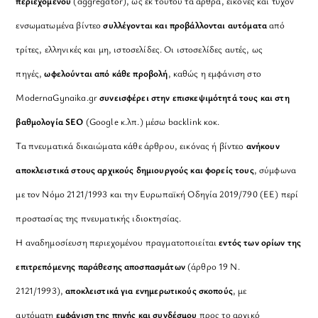
περιεχομένου
(aggregator), ως εκ τούτου τα άρθρα, εικόνες και τυχόν
ενσωματωμένα βίντεο
συλλέγονται και προβάλλονται αυτόματα
από
τρίτες, ελληνικές και μη, ιστοσελίδες. Οι ιστοσελίδες αυτές, ως
πηγές,
ωφελούνται από κάθε προβολή
, καθώς η εμφάνιση στο
ModernaGynaika.gr
συνεισφέρει στην επισκεψιμότητά τους και στη
βαθμολογία SEO
(Google κ.λπ.) μέσω backlink κοκ.
Τα πνευματικά δικαιώματα κάθε άρθρου, εικόνας ή βίντεο
ανήκουν
αποκλειστικά στους αρχικούς δημιουργούς και φορείς τους
, σύμφωνα
με τον Νόμο 2121/1993 και την Ευρωπαϊκή Οδηγία 2019/790 (ΕΕ) περί
προστασίας της πνευματικής ιδιοκτησίας.
Η αναδημοσίευση περιεχομένου πραγματοποιείται
εντός των ορίων της
επιτρεπόμενης παράθεσης αποσπασμάτων
(άρθρο 19 Ν.
2121/1993),
αποκλειστικά για ενημερωτικούς σκοπούς
, με
αυτόματη
εμφάνιση της πηγής και συνδέσμου
προς το αρχικό