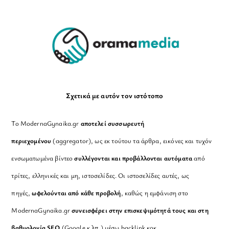
To
Top
Σχετικά με αυτόν τον ιστότοπο
Το ModernaGynaika.gr
αποτελεί συσσωρευτή
περιεχομένου
(aggregator), ως εκ τούτου τα άρθρα, εικόνες και τυχόν
ενσωματωμένα βίντεο
συλλέγονται και προβάλλονται αυτόματα
από
τρίτες, ελληνικές και μη, ιστοσελίδες. Οι ιστοσελίδες αυτές, ως
πηγές,
ωφελούνται από κάθε προβολή
, καθώς η εμφάνιση στο
ModernaGynaika.gr
συνεισφέρει στην επισκεψιμότητά τους και στη
βαθμολογία SEO
(Google κ.λπ.) μέσω backlink κοκ.