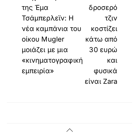
της Έμα
δροσερό
Τσάμπερλεϊν: Η
τζιν
νέα καμπάνια του
κοστίζει
οίκου Mugler
κάτω από
μοιάζει με μια
30 ευρώ
«κινηματογραφική
και
εμπειρία»
φυσικά
είναι Zara
Back