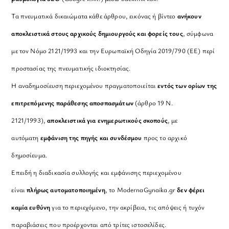
Τα πνευματικά δικαιώματα κάθε άρθρου, εικόνας ή βίντεο
ανήκουν
αποκλειστικά στους αρχικούς δημιουργούς και φορείς τους
, σύμφωνα
με τον Νόμο 2121/1993 και την Ευρωπαϊκή Οδηγία 2019/790 (ΕΕ) περί
προστασίας της πνευματικής ιδιοκτησίας.
Η αναδημοσίευση περιεχομένου πραγματοποιείται
εντός των ορίων της
επιτρεπόμενης παράθεσης αποσπασμάτων
(άρθρο 19 Ν.
2121/1993),
αποκλειστικά για ενημερωτικούς σκοπούς
, με
αυτόματη
εμφάνιση της πηγής και συνδέσμου
προς το αρχικό
δημοσίευμα.
Επειδή η διαδικασία συλλογής και εμφάνισης περιεχομένου
είναι
πλήρως αυτοματοποιημένη
, το ModernaGynaika.gr
δεν φέρει
καμία ευθύνη
για το περιεχόμενο, την ακρίβεια, τις απόψεις ή τυχόν
παραβιάσεις που προέρχονται από τρίτες ιστοσελίδες.