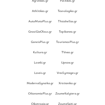
Agrotikes.gr
Politikes.gr
Athlitikes.gr
Texnologika.gr
AutoMotoPlus.gr
Thisishellas.gr
GnosiGiaOlous.gr
Topikanea.gr
GoneisPlus.gr
TourismosPlus.gr
Kultura.gr
TVnea.gr
Loatki.gr
Upnow.gr
Loveis.gr
VresSyntages.gr
ModernaGynaika.gr
Xristianika.gr
OikonomiaPlus.gr
ZoumeKalytera.gr
Oikotropia.gr
ZoumeSpiti.gr