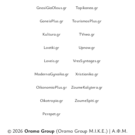
GnosiGiaOlous.gr
Topikanea.gr
GoneisPlus.gr
TourismosPlus.gr
Kultura.gr
TVnea.gr
Loatki.gr
Upnow.gr
Loveis.gr
VresSyntages.gr
ModernaGynaika.gr
Xristianika.gr
OikonomiaPlus.gr
ZoumeKalytera.gr
Oikotropia.gr
ZoumeSpiti.gr
Perepet.gr
© 2026
Orama Group
(Orama Group Μ.Ι.Κ.Ε.) | Α.Φ.Μ.