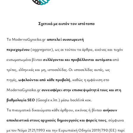
Σχετικά με αυτόν τον ιστότοπο
Το ModernaGynaika.gr
αποτελεί συσσωρευτή
περιεχομένου
(aggregator), ως εκ τούτου τα άρθρα, εικόνες και τυχόν
ενσωματωμένα βίντεο
συλλέγονται και προβάλλονται αυτόματα
από
τρίτες, ελληνικές και μη, ιστοσελίδες. Οι ιστοσελίδες αυτές, ως
πηγές,
ωφελούνται από κάθε προβολή
, καθώς η εμφάνιση στο
ModernaGynaika.gr
συνεισφέρει στην επισκεψιμότητά τους και στη
βαθμολογία SEO
(Google κ.λπ.) μέσω backlink κοκ.
Τα πνευματικά δικαιώματα κάθε άρθρου, εικόνας ή βίντεο
ανήκουν
αποκλειστικά στους αρχικούς δημιουργούς και φορείς τους
, σύμφωνα
με τον Νόμο 2121/1993 και την Ευρωπαϊκή Οδηγία 2019/790 (ΕΕ) περί