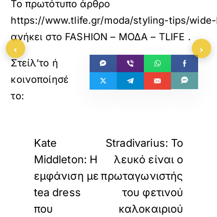
Το πρωτότυπο άρθρο
https://www.tlife.gr/moda/styling-tips/wi
ανήκει στο
FASHION – ΜΟΔΑ – TLIFE
.
‹
›
«
»
ΠΡΟΗΓΟΥΜΕΝΟ
ΕΠΟΜΕΝΟ
Kate
Stradivarius: Το
Middleton: Η
λευκό είναι ο
εμφάνιση με
πρωταγωνιστής
tea dress
του φετινού
που
καλοκαιριού