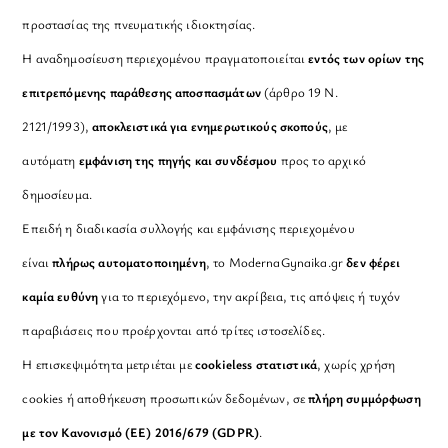
προστασίας της πνευματικής ιδιοκτησίας.
Η αναδημοσίευση περιεχομένου πραγματοποιείται
εντός των ορίων της
επιτρεπόμενης παράθεσης αποσπασμάτων
(άρθρο 19 Ν.
2121/1993),
αποκλειστικά για ενημερωτικούς σκοπούς
, με
αυτόματη
εμφάνιση της πηγής και συνδέσμου
προς το αρχικό
δημοσίευμα.
Επειδή η διαδικασία συλλογής και εμφάνισης περιεχομένου
είναι
πλήρως αυτοματοποιημένη
, το ModernaGynaika.gr
δεν φέρει
καμία ευθύνη
για το περιεχόμενο, την ακρίβεια, τις απόψεις ή τυχόν
παραβιάσεις που προέρχονται από τρίτες ιστοσελίδες.
Η επισκεψιμότητα μετριέται με
cookieless στατιστικά
, χωρίς χρήση
cookies ή αποθήκευση προσωπικών δεδομένων, σε
πλήρη συμμόρφωση
με τον Κανονισμό (ΕΕ) 2016/679 (GDPR)
.