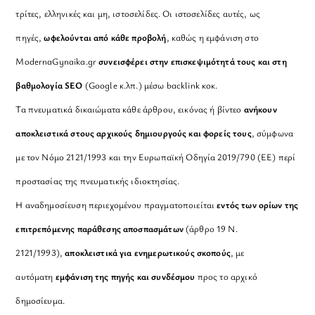
τρίτες, ελληνικές και μη, ιστοσελίδες. Οι ιστοσελίδες αυτές, ως
πηγές,
ωφελούνται από κάθε προβολή
, καθώς η εμφάνιση στο
ModernaGynaika.gr
συνεισφέρει στην επισκεψιμότητά τους και στη
βαθμολογία SEO
(Google κ.λπ.) μέσω backlink κοκ.
Τα πνευματικά δικαιώματα κάθε άρθρου, εικόνας ή βίντεο
ανήκουν
αποκλειστικά στους αρχικούς δημιουργούς και φορείς τους
, σύμφωνα
με τον Νόμο 2121/1993 και την Ευρωπαϊκή Οδηγία 2019/790 (ΕΕ) περί
προστασίας της πνευματικής ιδιοκτησίας.
Η αναδημοσίευση περιεχομένου πραγματοποιείται
εντός των ορίων της
επιτρεπόμενης παράθεσης αποσπασμάτων
(άρθρο 19 Ν.
2121/1993),
αποκλειστικά για ενημερωτικούς σκοπούς
, με
αυτόματη
εμφάνιση της πηγής και συνδέσμου
προς το αρχικό
δημοσίευμα.