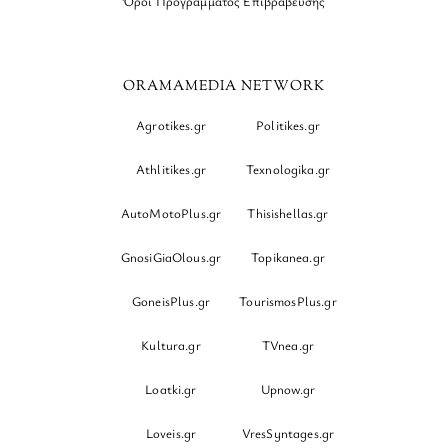
Όροι Προγράμματος Επιβράβευσης
ORAMAMEDIA NETWORK
Agrotikes.gr
Politikes.gr
Athlitikes.gr
Texnologika.gr
AutoMotoPlus.gr
Thisishellas.gr
GnosiGiaOlous.gr
Topikanea.gr
GoneisPlus.gr
TourismosPlus.gr
Kultura.gr
TVnea.gr
Loatki.gr
Upnow.gr
Loveis.gr
VresSyntages.gr