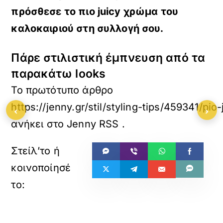
πρόσθεσε το πιο juicy χρώμα του
καλοκαιριού στη συλλογή σου.
Πάρε στιλιστική έμπνευση από τα
παρακάτω looks
Το πρωτότυπο άρθρο
https://jenny.gr/stil/styling-tips/459341/pio
‹
›
ανήκει στο
Jenny RSS
.
«
»
ΠΡΟΗΓΟΥΜΕΝΟ
ΕΠΟΜΕΝΟ