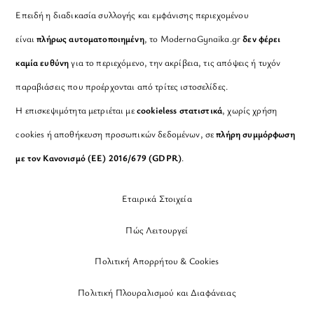
Επειδή η διαδικασία συλλογής και εμφάνισης περιεχομένου
είναι
πλήρως αυτοματοποιημένη
, το ModernaGynaika.gr
δεν φέρει
καμία ευθύνη
για το περιεχόμενο, την ακρίβεια, τις απόψεις ή τυχόν
παραβιάσεις που προέρχονται από τρίτες ιστοσελίδες.
Η επισκεψιμότητα μετριέται με
cookieless στατιστικά
, χωρίς χρήση
cookies ή αποθήκευση προσωπικών δεδομένων, σε
πλήρη συμμόρφωση
με τον Κανονισμό (ΕΕ) 2016/679 (GDPR)
.
Εταιρικά Στοιχεία
Πώς Λειτουργεί
Πολιτική Απορρήτου & Cookies
Πολιτική Πλουραλισμού και Διαφάνειας