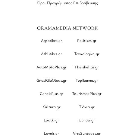
Όροι Προγράμματος Επιβράβευσης
ORAMAMEDIA NETWORK
Agrotikes.gr
Politikes.gr
Athlitikes.gr
Texnologika.gr
AutoMotoPlus.gr
Thisishellas.gr
GnosiGiaOlous.gr
Topikanea.gr
GoneisPlus.gr
TourismosPlus.gr
Kultura.gr
TVnea.gr
Loatki.gr
Upnow.gr
Loveis.gr
VresSyntages.gr