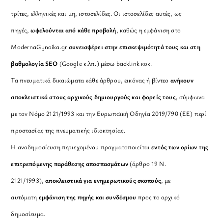
τρίτες, ελληνικές και μη, ιστοσελίδες. Οι ιστοσελίδες αυτές, ως
πηγές,
ωφελούνται από κάθε προβολή
, καθώς η εμφάνιση στο
ModernaGynaika.gr
συνεισφέρει στην επισκεψιμότητά τους και στη
βαθμολογία SEO
(Google κ.λπ.) μέσω backlink κοκ.
Τα πνευματικά δικαιώματα κάθε άρθρου, εικόνας ή βίντεο
ανήκουν
αποκλειστικά στους αρχικούς δημιουργούς και φορείς τους
, σύμφωνα
με τον Νόμο 2121/1993 και την Ευρωπαϊκή Οδηγία 2019/790 (ΕΕ) περί
προστασίας της πνευματικής ιδιοκτησίας.
Η αναδημοσίευση περιεχομένου πραγματοποιείται
εντός των ορίων της
επιτρεπόμενης παράθεσης αποσπασμάτων
(άρθρο 19 Ν.
2121/1993),
αποκλειστικά για ενημερωτικούς σκοπούς
, με
αυτόματη
εμφάνιση της πηγής και συνδέσμου
προς το αρχικό
δημοσίευμα.