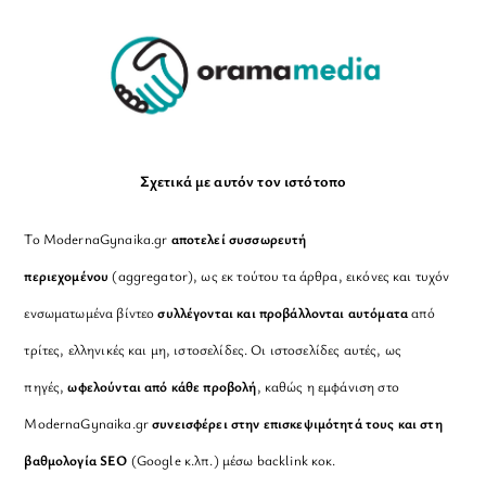
Top
Σχετικά με αυτόν τον ιστότοπο
Το ModernaGynaika.gr
αποτελεί συσσωρευτή
περιεχομένου
(aggregator), ως εκ τούτου τα άρθρα, εικόνες και τυχόν
ενσωματωμένα βίντεο
συλλέγονται και προβάλλονται αυτόματα
από
τρίτες, ελληνικές και μη, ιστοσελίδες. Οι ιστοσελίδες αυτές, ως
πηγές,
ωφελούνται από κάθε προβολή
, καθώς η εμφάνιση στο
ModernaGynaika.gr
συνεισφέρει στην επισκεψιμότητά τους και στη
βαθμολογία SEO
(Google κ.λπ.) μέσω backlink κοκ.