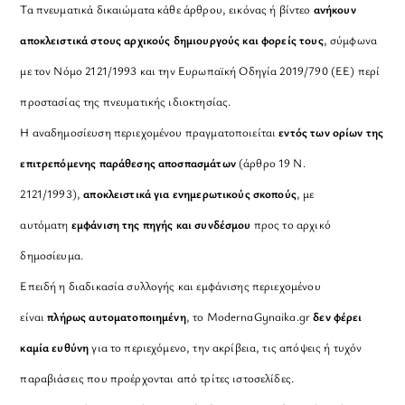
Τα πνευματικά δικαιώματα κάθε άρθρου, εικόνας ή βίντεο
ανήκουν
αποκλειστικά στους αρχικούς δημιουργούς και φορείς τους
, σύμφωνα
με τον Νόμο 2121/1993 και την Ευρωπαϊκή Οδηγία 2019/790 (ΕΕ) περί
προστασίας της πνευματικής ιδιοκτησίας.
Η αναδημοσίευση περιεχομένου πραγματοποιείται
εντός των ορίων της
επιτρεπόμενης παράθεσης αποσπασμάτων
(άρθρο 19 Ν.
2121/1993),
αποκλειστικά για ενημερωτικούς σκοπούς
, με
αυτόματη
εμφάνιση της πηγής και συνδέσμου
προς το αρχικό
δημοσίευμα.
Επειδή η διαδικασία συλλογής και εμφάνισης περιεχομένου
είναι
πλήρως αυτοματοποιημένη
, το ModernaGynaika.gr
δεν φέρει
καμία ευθύνη
για το περιεχόμενο, την ακρίβεια, τις απόψεις ή τυχόν
παραβιάσεις που προέρχονται από τρίτες ιστοσελίδες.