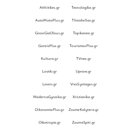
Athlitikes.gr
Texnologika.gr
AutoMotoPlus.gr
Thisishellas.gr
GnosiGiaOlous.gr
Topikanea.gr
GoneisPlus.gr
TourismosPlus.gr
Kultura.gr
TVnea.gr
Loatki.gr
Upnow.gr
Loveis.gr
VresSyntages.gr
ModernaGynaika.gr
Xristianika.gr
OikonomiaPlus.gr
ZoumeKalytera.gr
Oikotropia.gr
ZoumeSpiti.gr