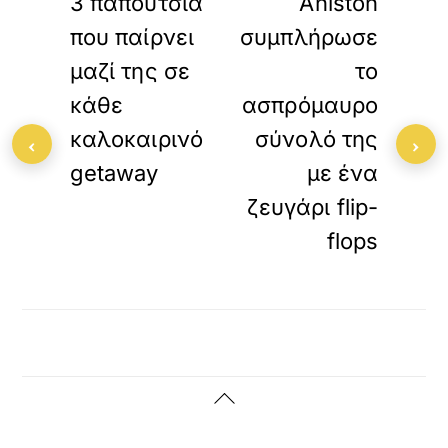
3 παπούτσια
Aniston
που παίρνει
συμπλήρωσε
μαζί της σε
το
κάθε
ασπρόμαυρο
καλοκαιρινό
σύνολό της
‹
›
getaway
με ένα
ζευγάρι flip-
flops
Back
To