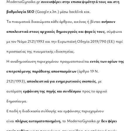
ModernaGynaika.gr
συνεισφέρει στην επισκεψιμότητά τους και στη
βαθμολογία SEO
(Google κ.λπ.) μέσω backlink κοκ.
Τα πνευματικά δικαιώματα κάθε άρθρου, εικόνας ή βίντεο
ανήκουν
αποκλειστικά στους αρχικούς δημιουργούς και φορείς τους
, σύμφωνα
με τον Νόμο 2121/1993 και την Ευρωπαϊκή Οδηγία 2019/790 (ΕΕ) περί
προστασίας της πνευματικής ιδιοκτησίας.
Η αναδημοσίευση περιεχομένου πραγματοποιείται
εντός των ορίων της
επιτρεπόμενης παράθεσης αποσπασμάτων
(άρθρο 19 Ν.
2121/1993),
αποκλειστικά για ενημερωτικούς σκοπούς
, με
αυτόματη
εμφάνιση της πηγής και συνδέσμου
προς το αρχικό
δημοσίευμα.
Επειδή η διαδικασία συλλογής και εμφάνισης περιεχομένου
είναι
πλήρως αυτοματοποιημένη
, το ModernaGynaika.gr
δεν φέρει
καμία ευθύνη
για το περιεχόμενο, την ακρίβεια, τις απόψεις ή τυχόν