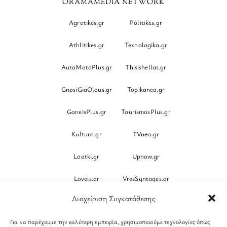
ORAMAMEDIA NETWORK
Agrotikes.gr
Politikes.gr
Athlitikes.gr
Texnologika.gr
AutoMotoPlus.gr
Thisishellas.gr
GnosiGiaOlous.gr
Topikanea.gr
GoneisPlus.gr
TourismosPlus.gr
Kultura.gr
TVnea.gr
Loatki.gr
Upnow.gr
Loveis.gr
VresSyntages.gr
Διαχείριση Συγκατάθεσης
ModernaGynaika.gr
Xristianika.gr
Για να παρέχουμε την καλύτερη εμπειρία, χρησιμοποιούμε τεχνολογίες όπως
OikonomiaPlus.gr
ZoumeKalytera.gr