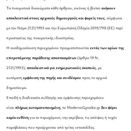
Τα πνευματικά δικαιώματα κάθε άρθρου, εικόνας ή βίντεο
ανήκουν
αποκλειστικά στους αρχικούς δημιουργούς και φορείς τους
, σύμφωνα
με τον Νόμο 2121/1993 και την Ευρωπαϊκή Οδηγία 2019/790 (ΕΕ) περί
προστασίας της πνευματικής ιδιοκτησίας.
Η αναδημοσίευση περιεχομένου πραγματοποιείται
εντός των ορίων της
επιτρεπόμενης παράθεσης αποσπασμάτων
(άρθρο 19 Ν.
2121/1993),
αποκλειστικά για ενημερωτικούς σκοπούς
, με
αυτόματη
εμφάνιση της πηγής και συνδέσμου
προς το αρχικό
δημοσίευμα.
Επειδή η διαδικασία συλλογής και εμφάνισης περιεχομένου
είναι
πλήρως αυτοματοποιημένη
, το ModernaGynaika.gr
δεν φέρει
καμία ευθύνη
για το περιεχόμενο, την ακρίβεια, τις απόψεις ή τυχόν
παραβιάσεις που προέρχονται από τρίτες ιστοσελίδες.