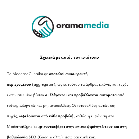
To
Top
Σχετικά με αυτόν τον ιστότοπο
Το ModernaGynaika.gr
αποτελεί συσσωρευτή
περιεχομένου
(aggregator), ως εκ τούτου τα άρθρα, εικόνες και τυχόν
ενσωματωμένα βίντεο
συλλέγονται και προβάλλονται αυτόματα
από
τρίτες, ελληνικές και μη, ιστοσελίδες. Οι ιστοσελίδες αυτές, ως
πηγές,
ωφελούνται από κάθε προβολή
, καθώς η εμφάνιση στο
ModernaGynaika.gr
συνεισφέρει στην επισκεψιμότητά τους και στη
βαθμολογία SEO
(Google κ.λπ.) μέσω backlink κοκ.