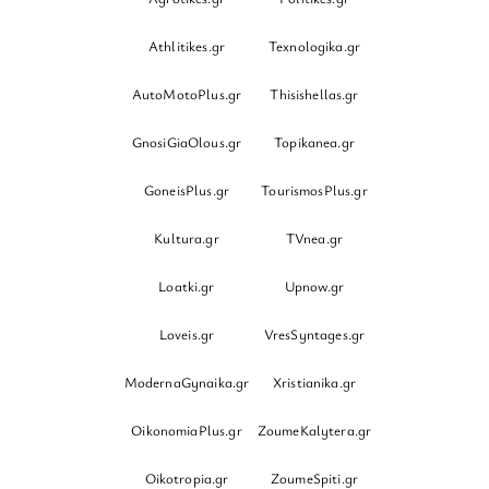
Athlitikes.gr
Texnologika.gr
AutoMotoPlus.gr
Thisishellas.gr
GnosiGiaOlous.gr
Topikanea.gr
GoneisPlus.gr
TourismosPlus.gr
Kultura.gr
TVnea.gr
Loatki.gr
Upnow.gr
Loveis.gr
VresSyntages.gr
ModernaGynaika.gr
Xristianika.gr
OikonomiaPlus.gr
ZoumeKalytera.gr
Oikotropia.gr
ZoumeSpiti.gr