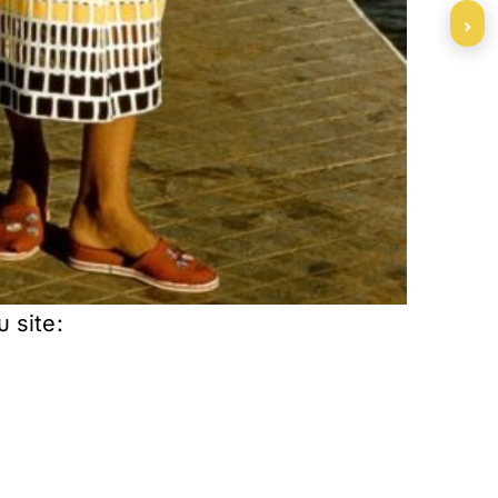
›
 site: