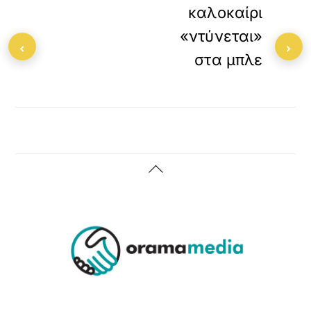
καλοκαίρι
«ντύνεται»
‹
›
στα μπλε
Back
To
Top