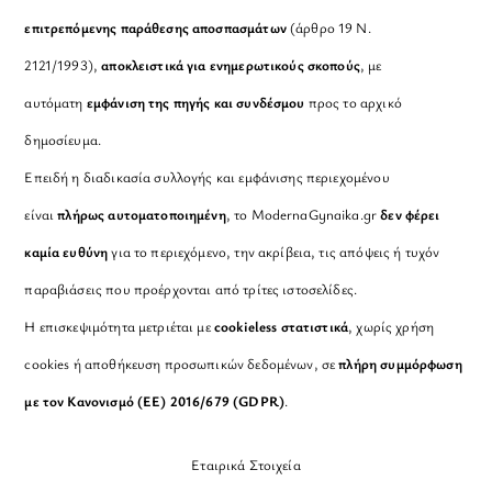
επιτρεπόμενης παράθεσης αποσπασμάτων
(άρθρο 19 Ν.
2121/1993),
αποκλειστικά για ενημερωτικούς σκοπούς
, με
αυτόματη
εμφάνιση της πηγής και συνδέσμου
προς το αρχικό
δημοσίευμα.
Επειδή η διαδικασία συλλογής και εμφάνισης περιεχομένου
είναι
πλήρως αυτοματοποιημένη
, το ModernaGynaika.gr
δεν φέρει
καμία ευθύνη
για το περιεχόμενο, την ακρίβεια, τις απόψεις ή τυχόν
παραβιάσεις που προέρχονται από τρίτες ιστοσελίδες.
Η επισκεψιμότητα μετριέται με
cookieless στατιστικά
, χωρίς χρήση
cookies ή αποθήκευση προσωπικών δεδομένων, σε
πλήρη συμμόρφωση
με τον Κανονισμό (ΕΕ) 2016/679 (GDPR)
.
Εταιρικά Στοιχεία