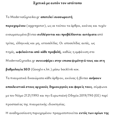
Σχετικά με αυτόν τον ιστότοπο
Το ModernaGynaika.gr
αποτελεί συσσωρευτή
περιεχομένου
(aggregator), ως εκ τούτου τα άρθρα, εικόνες και τυχόν
ενσωματωμένα βίντεο
συλλέγονται και προβάλλονται αυτόματα
από
τρίτες, ελληνικές και μη, ιστοσελίδες. Οι ιστοσελίδες αυτές, ως
πηγές,
ωφελούνται από κάθε προβολή
, καθώς η εμφάνιση στο
ModernaGynaika.gr
συνεισφέρει στην επισκεψιμότητά τους και στη
βαθμολογία SEO
(Google κ.λπ.) μέσω backlink κοκ.
Τα πνευματικά δικαιώματα κάθε άρθρου, εικόνας ή βίντεο
ανήκουν
αποκλειστικά στους αρχικούς δημιουργούς και φορείς τους
, σύμφωνα
με τον Νόμο 2121/1993 και την Ευρωπαϊκή Οδηγία 2019/790 (ΕΕ) περί
προστασίας της πνευματικής ιδιοκτησίας.
Η αναδημοσίευση περιεχομένου πραγματοποιείται
εντός των ορίων της