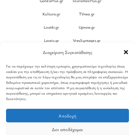
GoneisPlus.gr
TourismosPlus.gr
Kultura.gr
TVnea.gr
Loatki.gr
Upnow.gr
Loveis.gr
VresSyntages.gr
Διαχείριση Συγκατάθεσης
ModernaGynaika.gr
Xristianika.gr
Για να παρέχουμε την καλύτερη εμπειρία, χρησιμοποιούμε τεχνολογίες όπως
OikonomiaPlus.gr
ZoumeKalytera.gr
cookies για την αποθήκευση ή/και την πρόσβαση σε πληροφορίες συσκευών. Η
συγκατάθεση για τις εν λόγω τεχνολογίες θα μας επιτρέψει να επεξεργαστούμε
Oikotropia.gr
ZoumeSpiti.gr
δεδομένα προσωπικού χαρακτήρα, όπως συμπεριφορά περιήγησης ή μοναδικά
αναγνωριστικά σε αυτόν τον ιστότοπο. Η μη συγκατάθεση ή η ανάκληση της
Perepet.gr
συγκατάθεσης, μπορεί να επηρεάσει αρνητικά ορισμένες λειτουργίες και
δυνατότητες.
© 2026
Orama Group
(Orama Group Μ.Ι.Κ.Ε.) | Α.Φ.Μ.
Αποδοχή
801086294 – Δ.Ο.Υ. ΚΕΦΟΔΕ Αττικής | Γ.Ε.ΜΗ
148748903000 | Έδρα: Αθήνα, Ελλάδα |
Δεν αποδέχομαι