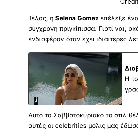
Credi
Τέλος, η
Selena Gomez
επέλεξε ένα
σύγχρονη πριγκίπισσα. Γιατί ναι, α
ενδιαφέρον όταν έχει ιδιαίτερες λε
Δια
H τσ
γρα
Αυτό το Σαββατοκύριακο το στιλ θέλ
αυτές οι celebrities μόλις μας έδω