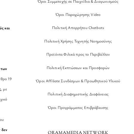
Όροι Συμμετοχής σε Παιχνίδια & Διαγωνισμούς
Όροι Παραχώρησης Video
Πολιτική Απορρήτου Chatbots
ύς και
Πολιτική Χρήσης Τεχνητής Νοημοσύνης
Προϊόντα Φιλικά προς το Περιβάλλον
Πολιτική Εκπτώσεων και Προσφορών
 των
θρο 19
Όροι Affiliate Συνδέσμων & Προωθητικού Υλικού
ς
, με
Πολιτική Διαφημιστικής Διαφάνειας
χικό
Όροι Προγράμματος Επιβράβευσης
νου
r
δεν
ORAMAMEDIA NETWORK