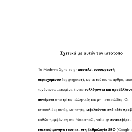
Σχετικά με αυτόν τον ιστότοπο
Το ModernaGynaika.gr
αποτελεί συσσωρευτή
περιεχομένου
(aggregator), ως εκ τούτου τα άρθρα, εικό
τυχόν ενσωματωμένα βίντεο
συλλέγονται και προβάλλοντ
αυτόματα
από τρίτες, ελληνικές και μη, ιστοσελίδες. Οι
ιστοσελίδες αυτές, ως πηγές,
ωφελούνται από κάθε προ
καθώς η εμφάνιση στο ModernaGynaika.gr
συνεισφέρει 
επισκεψιμότητά τους και στη βαθμολογία SEO
(Google κ