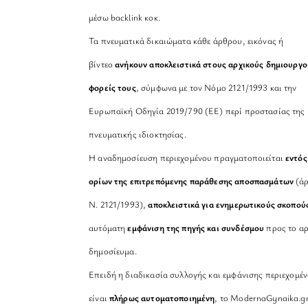
μέσω backlink κοκ.
Τα πνευματικά δικαιώματα κάθε άρθρου, εικόνας ή
βίντεο
ανήκουν αποκλειστικά στους αρχικούς δημιουργο
φορείς τους
, σύμφωνα με τον Νόμο 2121/1993 και την
Ευρωπαϊκή Οδηγία 2019/790 (ΕΕ) περί προστασίας της
πνευματικής ιδιοκτησίας.
Η αναδημοσίευση περιεχομένου πραγματοποιείται
εντός
ορίων της επιτρεπόμενης παράθεσης αποσπασμάτων
(άρ
Ν. 2121/1993),
αποκλειστικά για ενημερωτικούς σκοπού
αυτόματη
εμφάνιση της πηγής και συνδέσμου
προς το αρ
δημοσίευμα.
Επειδή η διαδικασία συλλογής και εμφάνισης περιεχομέ
είναι
πλήρως αυτοματοποιημένη
, το ModernaGynaika.g