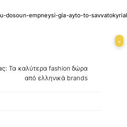
-sou-dosoun-empneysi-gia-ayto-to-savvatokyria
›
»
ΕΠΟΜΕΝΟ
ας: Τα καλύτερα fashion δώρα
από ελληνικά brands