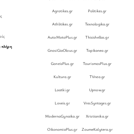
Agrotikes.gr
Politikes.gr
ες
Athlitikes.gr
Texnologika.gr
ρίς
AutoMotoPlus.gr
Thisishellas.gr
ε
πλήρη
GnosiGiaOlous.gr
Topikanea.gr
GoneisPlus.gr
TourismosPlus.gr
Kultura.gr
TVnea.gr
Loatki.gr
Upnow.gr
Loveis.gr
VresSyntages.gr
ModernaGynaika.gr
Xristianika.gr
OikonomiaPlus.gr
ZoumeKalytera.gr