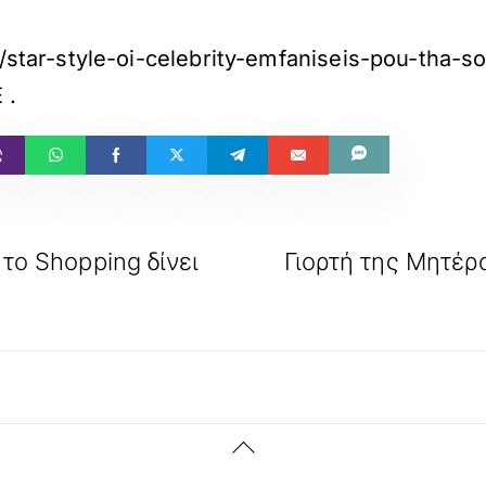
es/star-style-oi-celebrity-emfaniseis-pou-tha
E
.
 το Shopping δίνει
Γιορτή της Μητέρ
Back
To