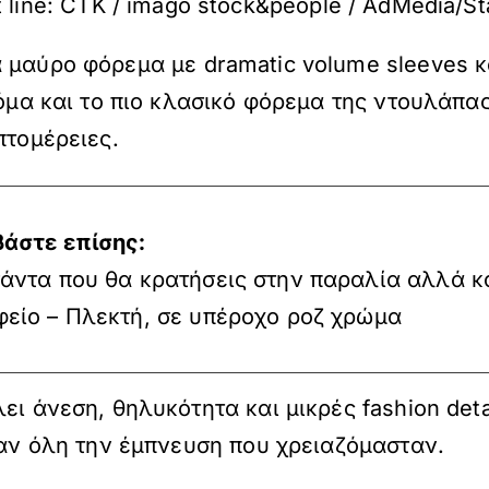
t line: ČTK / imago stock&people / AdMedia/St
 μαύρο φόρεμα με dramatic volume sleeves κ
κόμα και το πιο κλασικό φόρεμα της ντουλάπα
πτομέρειες.
βάστε επίσης:
άντα που θα κρατήσεις στην παραλία αλλά κ
φείο – Πλεκτή, σε υπέροχο ροζ χρώμα
ει άνεση, θηλυκότητα και μικρές fashion deta
σαν όλη την έμπνευση που χρειαζόμασταν.