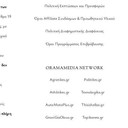
Πολιτική Εκπτώσεων και Προσφορών
 των
θρο 19
Όροι Affiliate Συνδέσμων & Προωθητικού Υλικού
ς
, με
Πολιτική Διαφημιστικής Διαφάνειας
χικό
Όροι Προγράμματος Επιβράβευσης
νου
r
δεν
ORAMAMEDIA NETWORK
Agrotikes.gr
Politikes.gr
ες
Athlitikes.gr
Texnologika.gr
ρίς
AutoMotoPlus.gr
Thisishellas.gr
ε
πλήρη
GnosiGiaOlous.gr
Topikanea.gr