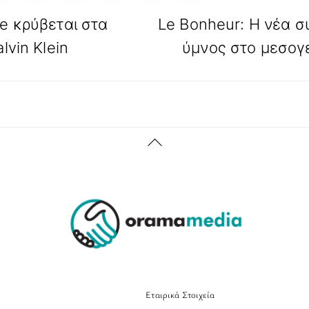
le κρύβεται στα
Le Bonheur: Η νέα σ
lvin Klein
ύμνος στο μεσογε
Back
To
Top
Εταιρικά Στοιχεία