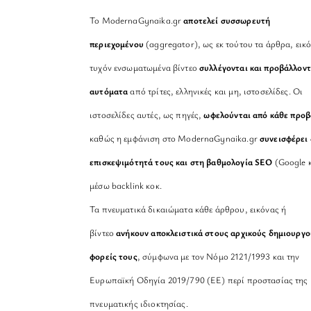
Το ModernaGynaika.gr
αποτελεί συσσωρευτή
περιεχομένου
(aggregator), ως εκ τούτου τα άρθρα, εικό
τυχόν ενσωματωμένα βίντεο
συλλέγονται και προβάλλοντ
αυτόματα
από τρίτες, ελληνικές και μη, ιστοσελίδες. Οι
ιστοσελίδες αυτές, ως πηγές,
ωφελούνται από κάθε προ
καθώς η εμφάνιση στο ModernaGynaika.gr
συνεισφέρει 
επισκεψιμότητά τους και στη βαθμολογία SEO
(Google κ
μέσω backlink κοκ.
Τα πνευματικά δικαιώματα κάθε άρθρου, εικόνας ή
βίντεο
ανήκουν αποκλειστικά στους αρχικούς δημιουργο
φορείς τους
, σύμφωνα με τον Νόμο 2121/1993 και την
Ευρωπαϊκή Οδηγία 2019/790 (ΕΕ) περί προστασίας της
πνευματικής ιδιοκτησίας.