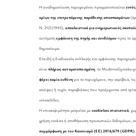
Η αναδημοσίευση περιεχομένου πραγματοποιείται
εντός
ορίων της επιτρεπόμενης παράθεσης αποσπασμάτων
(άρ
Ν. 2121/1993),
αποκλειστικά για ενημερωτικούς σκοπού
αυτόματη
εμφάνιση της πηγής και συνδέσμου
προς το αρ
δημοσίευμα.
Επειδή η διαδικασία συλλογής και εμφάνισης περιεχομέ
είναι
πλήρως αυτοματοποιημένη
, το ModernaGynaika.g
φέρει καμία ευθύνη
για το περιεχόμενο, την ακρίβεια, τις
απόψεις ή τυχόν παραβιάσεις που προέρχονται από τρίτ
ιστοσελίδες.
Η επισκεψιμότητα μετριέται με
cookieless στατιστικά
, χω
χρήση cookies ή αποθήκευση προσωπικών δεδομένων, σ
συμμόρφωση με τον Κανονισμό (ΕΕ) 2016/679 (GDPR)
.