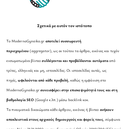
Σχετικά με αυτόν τον ιστότοπο
Το ModernaGynaika.gr
αποτελεί συσσωρευτή
περιεχομένου
(aggregator), ως εκ τούτου τα άρθρα, εικόνες και τυχόν
ενσωματωμένα βίντεο
συλλέγονται και προβάλλονται αυτόματα
από
τρίτες, ελληνικές και μη, ιστοσελίδες. Οι ιστοσελίδες αυτές, ως
πηγές,
ωφελούνται από κάθε προβολή
, καθώς η εμφάνιση στο
ModernaGynaika.gr
συνεισφέρει στην επισκεψιμότητά τους και στη
βαθμολογία SEO
(Google κ.λπ.) μέσω backlink κοκ.
Τα πνευματικά δικαιώματα κάθε άρθρου, εικόνας ή βίντεο
ανήκουν
αποκλειστικά στους αρχικούς δημιουργούς και φορείς τους
, σύμφωνα