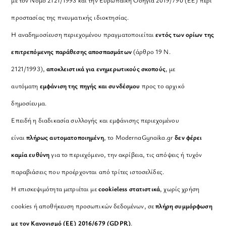
με τον Νόμο 2121/1993 και την Ευρωπαϊκή Οδηγία 2019/790 (ΕΕ) περί
προστασίας της πνευματικής ιδιοκτησίας.
Η αναδημοσίευση περιεχομένου πραγματοποιείται
εντός των ορίων της
επιτρεπόμενης παράθεσης αποσπασμάτων
(άρθρο 19 Ν.
2121/1993),
αποκλειστικά για ενημερωτικούς σκοπούς
, με
αυτόματη
εμφάνιση της πηγής και συνδέσμου
προς το αρχικό
δημοσίευμα.
Επειδή η διαδικασία συλλογής και εμφάνισης περιεχομένου
είναι
πλήρως αυτοματοποιημένη
, το ModernaGynaika.gr
δεν φέρει
καμία ευθύνη
για το περιεχόμενο, την ακρίβεια, τις απόψεις ή τυχόν
παραβιάσεις που προέρχονται από τρίτες ιστοσελίδες.
Η επισκεψιμότητα μετριέται με
cookieless στατιστικά
, χωρίς χρήση
cookies ή αποθήκευση προσωπικών δεδομένων, σε
πλήρη συμμόρφωση
με τον Κανονισμό (ΕΕ) 2016/679 (GDPR)
.