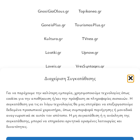
GnosiGiaOlous.gr
Topikanea.gr
GoneisPlus.gr
TourismosPlus.gr
Kultura.gr
TVnea.gr
Loatki.gr
Upnow.gr
Loveis.gr
VresSyntages.gr
Διαχείριση Συγκατάθεσης
ModernaGynaika.gr
Xristianika.gr
Για να παρέχουμε την καλύτερη εμπειρία, χρησιμοποιούμε τεχνολογίες όπως
OikonomiaPlus.gr
ZoumeKalytera.gr
cookies για την αποθήκευση ή/και την πρόσβαση σε πληροφορίες συσκευών. Η
συγκατάθεση για τις εν λόγω τεχνολογίες θα μας επιτρέψει να επεξεργαστούμε
Oikotropia.gr
ZoumeSpiti.gr
δεδομένα προσωπικού χαρακτήρα, όπως συμπεριφορά περιήγησης ή μοναδικά
αναγνωριστικά σε αυτόν τον ιστότοπο. Η μη συγκατάθεση ή η ανάκληση της
συγκατάθεσης, μπορεί να επηρεάσει αρνητικά ορισμένες λειτουργίες και
Perepet.gr
δυνατότητες.
© 2026
Orama Group
(Orama Group Μ.Ι.Κ.Ε.) | Α.Φ.Μ.