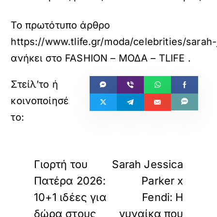
Το πρωτότυπο άρθρο
https://www.tlife.gr/moda/celebrities/sara
ανήκει στο
FASHION – ΜΟΔΑ – TLIFE
.
«
»
ΠΡΟΗΓΟΥΜΕΝΟ
ΕΠΟΜΕΝΟ
Γιορτή του
Sarah Jessica
Πατέρα 2026:
Parker x
10+1 ιδέες για
Fendi: Η
δώρα στους
γυναίκα που