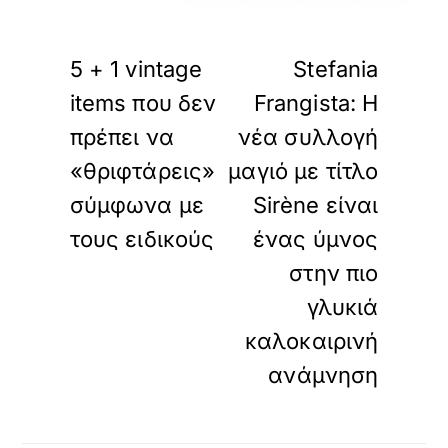
«
»
ΠΡΟΗΓΟΥΜΕΝΟ
ΕΠΟΜΕΝΟ
5 + 1 vintage
Stefania
items που δεν
Frangista: Η
πρέπει να
νέα συλλογή
«θριφτάρεις»
μαγιό με τίτλο
σύμφωνα με
Sirène είναι
τους ειδικούς
ένας ύμνος
στην πιο
γλυκιά
καλοκαιρινή
ανάμνηση