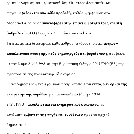
τρίτες, ελληνικές και μη, ιστοσελίδες. Οι ιστοσελίδες αυτές, ως
πηγές,
ωφελούνται από κάθε προβολή
, καθώς η εμφάνιση στο
ModernaGynaika.gr
συνεισφέρει στην επισκεψιμότητά τους και στη
βαθμολογία SEO
(Google κ.λπ.) μέσω backlink κοκ.
Τα πνευματικά δικαιώματα κάθε άρθρου, εικόνας ή βίντεο
ανήκουν
αποκλειστικά στους αρχικούς δημιουργούς και φορείς τους
, σύμφωνα
με τον Νόμο 2121/1993 και την Ευρωπαϊκή Οδηγία 2019/790 (ΕΕ) περί
προστασίας της πνευματικής ιδιοκτησίας.
Η αναδημοσίευση περιεχομένου πραγματοποιείται
εντός των ορίων της
επιτρεπόμενης παράθεσης αποσπασμάτων
(άρθρο 19 Ν.
2121/1993),
αποκλειστικά για ενημερωτικούς σκοπούς
, με
αυτόματη
εμφάνιση της πηγής και συνδέσμου
προς το αρχικό
δημοσίευμα.