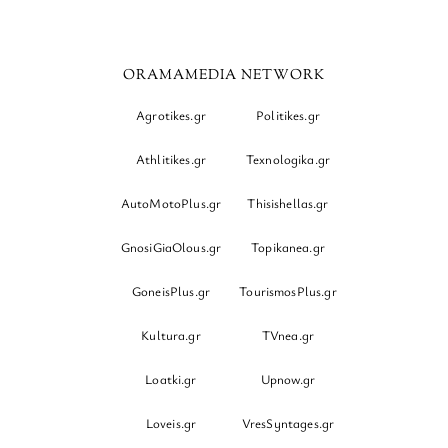
ORAMAMEDIA NETWORK
Agrotikes.gr
Politikes.gr
Athlitikes.gr
Texnologika.gr
AutoMotoPlus.gr
Thisishellas.gr
GnosiGiaOlous.gr
Topikanea.gr
GoneisPlus.gr
TourismosPlus.gr
Kultura.gr
TVnea.gr
Loatki.gr
Upnow.gr
Loveis.gr
VresSyntages.gr