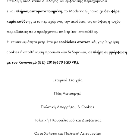
Επειδή η διαδικασία συλλογής και εμφάνισης περιεχομένου
είναι
πλήρως αυτοματοποιημένη
, το ModernaGynaika.gr
δεν φέρει
καμία ευθύνη
για το περιεχόμενο, την ακρίβεια, τις απόψεις ή τυχόν
παραβιάσεις που προέρχονται από τρίτες ιστοσελίδες.
Η επισκεψιμότητα μετριέται με
cookieless στατιστικά
, χωρίς χρήση
cookies ή αποθήκευση προσωπικών δεδομένων, σε
πλήρη συμμόρφωση
με τον Κανονισμό (ΕΕ) 2016/679 (GDPR)
.
Εταιρικά Στοιχεία
Πώς Λειτουργεί
Πολιτική Απορρήτου & Cookies
Πολιτική Πλουραλισμού και Διαφάνειας
Όροι Χρήσης και Πολιτική Λειτουργίας