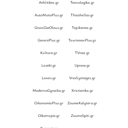
Athlitikes.gr
Texnologika.gr
AutoMotoPlus.gr
Thisishellas.gr
GnosiGiaOlous.gr
Topikanea.gr
GoneisPlus.gr
TourismosPlus.gr
Kultura.gr
TVnea.gr
Loatki.gr
Upnow.gr
Loveis.gr
VresSyntages.gr
ModernaGynaika.gr
Xristianika.gr
OikonomiaPlus.gr
ZoumeKalytera.gr
Oikotropia.gr
ZoumeSpiti.gr