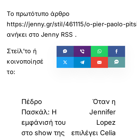
Το πρωτότυπο άρθρο
https://jenny.gr/stil/461115/o-pier-paolo-pi
ανήκει στο
Jenny RSS
.
«
»
ΠΡΟΗΓΟΥΜΕΝΟ
ΕΠΟΜΕΝΟ
Πέδρο
Όταν η
Πασκάλ: Η
Jennifer
εμφάνισή του
Lopez
στο show της
επιλέγει Celia