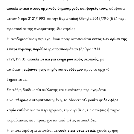
αποκλειστικά στους αρχικούς δημιουργούς και φορείς τους
, σύμφωνα
με τον Νόμο 2121/1993 και την Ευρωπαϊκή Οδηγία 2019/790 (ΕΕ) περί
προστασίας της πνευματικής ιδιοκτησίας.
Η αναδημοσίευση περιεχομένου πραγματοποιείται
εντός των ορίων της
επιτρεπόμενης παράθεσης αποσπασμάτων
(άρθρο 19 Ν.
2121/1993),
αποκλειστικά για ενημερωτικούς σκοπούς
, με
αυτόματη
εμφάνιση της πηγής και συνδέσμου
προς το αρχικό
δημοσίευμα.
Επειδή η διαδικασία συλλογής και εμφάνισης περιεχομένου
είναι
πλήρως αυτοματοποιημένη
, το ModernaGynaika.gr
δεν φέρει
καμία ευθύνη
για το περιεχόμενο, την ακρίβεια, τις απόψεις ή τυχόν
παραβιάσεις που προέρχονται από τρίτες ιστοσελίδες.
Η επισκεψιμότητα μετριέται με
cookieless στατιστικά
, χωρίς χρήση