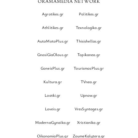
ORAMAMEDIA NETWORK
Agrotikes.gr
Politikes.gr
Athlitikes.gr
Texnologika.gr
AutoMotoPlus.gr
Thisishellas.gr
GnosiGiaOlous.gr
Topikanea.gr
GoneisPlus.gr
TourismosPlus.gr
Kultura.gr
TVnea.gr
Loatki.gr
Upnow.gr
Loveis.gr
VresSyntages.gr
ModernaGynaika.gr
Xristianika.gr
OikonomiaPlus.gr
ZoumeKalytera.gr