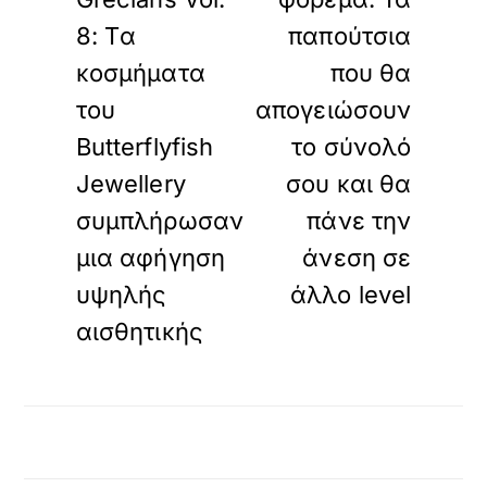
8: Tα
παπούτσια
κοσμήματα
που θα
του
απογειώσουν
Butterflyfish
το σύνολό
Jewellery
σου και θα
συμπλήρωσαν
πάνε την
μια αφήγηση
άνεση σε
υψηλής
άλλο level
αισθητικής