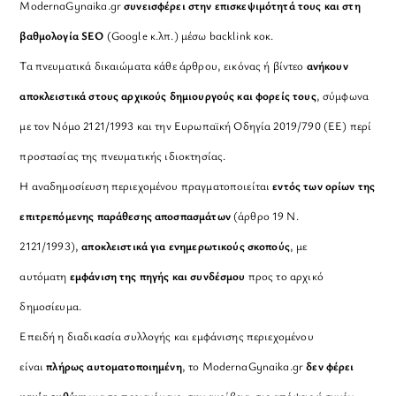
ModernaGynaika.gr
συνεισφέρει στην επισκεψιμότητά τους και στη
βαθμολογία SEO
(Google κ.λπ.) μέσω backlink κοκ.
Τα πνευματικά δικαιώματα κάθε άρθρου, εικόνας ή βίντεο
ανήκουν
αποκλειστικά στους αρχικούς δημιουργούς και φορείς τους
, σύμφωνα
με τον Νόμο 2121/1993 και την Ευρωπαϊκή Οδηγία 2019/790 (ΕΕ) περί
προστασίας της πνευματικής ιδιοκτησίας.
Η αναδημοσίευση περιεχομένου πραγματοποιείται
εντός των ορίων της
επιτρεπόμενης παράθεσης αποσπασμάτων
(άρθρο 19 Ν.
2121/1993),
αποκλειστικά για ενημερωτικούς σκοπούς
, με
αυτόματη
εμφάνιση της πηγής και συνδέσμου
προς το αρχικό
δημοσίευμα.
Επειδή η διαδικασία συλλογής και εμφάνισης περιεχομένου
είναι
πλήρως αυτοματοποιημένη
, το ModernaGynaika.gr
δεν φέρει