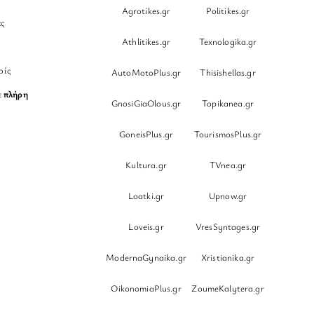
Agrotikes.gr
Politikes.gr
ες
Athlitikes.gr
Texnologika.gr
ρίς
AutoMotoPlus.gr
Thisishellas.gr
ε
πλήρη
GnosiGiaOlous.gr
Topikanea.gr
GoneisPlus.gr
TourismosPlus.gr
Kultura.gr
TVnea.gr
Loatki.gr
Upnow.gr
Loveis.gr
VresSyntages.gr
ModernaGynaika.gr
Xristianika.gr
OikonomiaPlus.gr
ZoumeKalytera.gr