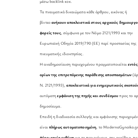
μέσω backlink κοκ.
Τα πνευματικά δικαιώματα κάθε άρθρου, εικόνας ή
βίντεο
ανήκουν αποκλειστικά στους αρχικούς δημιουργο
φορείς τους
, σύμφωνα με τον Νόμο 2121/1993 και την
Ευρωπαϊκή Οδηγία 2019/790 (ΕΕ) περί προστασίας της
πνευματικής ιδιοκτησίας.
Η αναδημοσίευση περιεχομένου πραγματοποιείται
εντός
ορίων της επιτρεπόμενης παράθεσης αποσπασμάτων
(άρ
Ν. 2121/1993),
αποκλειστικά για ενημερωτικούς σκοπού
αυτόματη
εμφάνιση της πηγής και συνδέσμου
προς το αρ
δημοσίευμα.
Επειδή η διαδικασία συλλογής και εμφάνισης περιεχομέ
είναι
πλήρως αυτοματοποιημένη
, το ModernaGynaika.g
φέρει καμία ευθύνη
για το περιεχόμενο, την ακρίβεια, τις