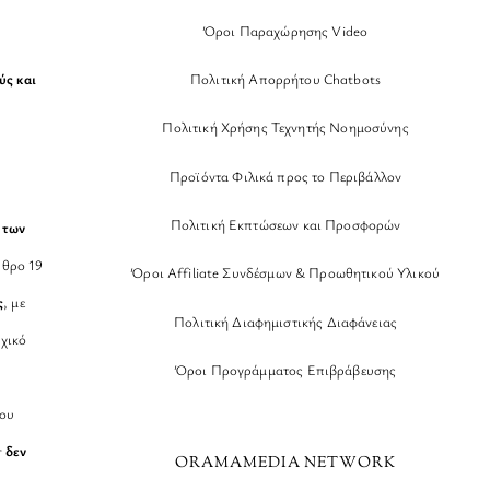
Όροι Παραχώρησης Video
Πολιτική Απορρήτου Chatbots
ύς και
Πολιτική Χρήσης Τεχνητής Νοημοσύνης
Προϊόντα Φιλικά προς το Περιβάλλον
Πολιτική Εκπτώσεων και Προσφορών
 των
θρο 19
Όροι Affiliate Συνδέσμων & Προωθητικού Υλικού
ς
, με
Πολιτική Διαφημιστικής Διαφάνειας
χικό
Όροι Προγράμματος Επιβράβευσης
νου
r
δεν
ORAMAMEDIA NETWORK