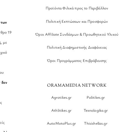
Προϊόντα Φιλικά προς το Περιβάλλον
Πολιτική Εκπτώσεων και Προσφορών
 των
θρο 19
Όροι Affiliate Συνδέσμων & Προωθητικού Υλικού
ς
, με
Πολιτική Διαφημιστικής Διαφάνειας
χικό
Όροι Προγράμματος Επιβράβευσης
νου
r
δεν
ORAMAMEDIA NETWORK
Agrotikes.gr
Politikes.gr
ες
Athlitikes.gr
Texnologika.gr
ρίς
AutoMotoPlus.gr
Thisishellas.gr