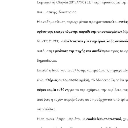
Ευρωπαϊκή Οδηγία 2019/790 (ΕΕ) περί προστασίας της
πνευματικής ιδιοκτησίας.
Η αναδημοσίευση περιεχομένου πραγματοποιείται
εντός
ορίων της επιτρεπόμενης παράθεσης αποσπασμάτων
(άρ
Ν. 2121/1993),
αποκλειστικά για ενημερωτικούς σκοπού
αυτόματη
εμφάνιση της πηγής και συνδέσμου
προς το αρ
δημοσίευμα.
Επειδή η διαδικασία συλλογής και εμφάνισης περιεχομέ
είναι
πλήρως αυτοματοποιημένη
, το ModernaGynaika.g
φέρει καμία ευθύνη
για το περιεχόμενο, την ακρίβεια, τις
απόψεις ή τυχόν παραβιάσεις που προέρχονται από τρίτ
ιστοσελίδες.
Η επισκεψιμότητα μετριέται με
cookieless στατιστικά
, χω