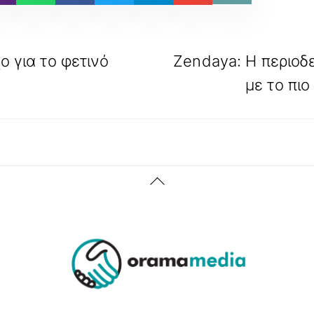
ο για το φετινό
Zendaya: Η περιοδ
με το πιο
Back
To
Top