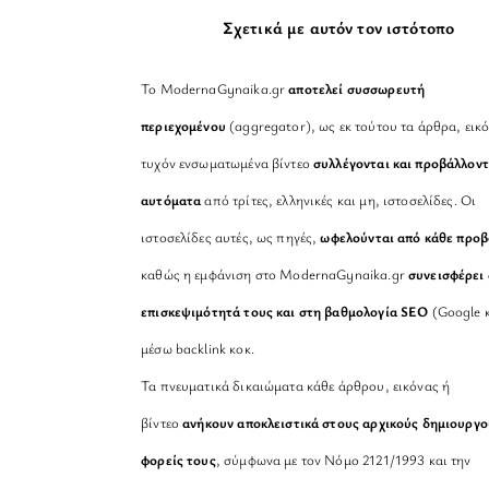
Σχετικά με αυτόν τον ιστότοπο
Το ModernaGynaika.gr
αποτελεί συσσωρευτή
περιεχομένου
(aggregator), ως εκ τούτου τα άρθρα, εικό
τυχόν ενσωματωμένα βίντεο
συλλέγονται και προβάλλοντ
αυτόματα
από τρίτες, ελληνικές και μη, ιστοσελίδες. Οι
ιστοσελίδες αυτές, ως πηγές,
ωφελούνται από κάθε προ
καθώς η εμφάνιση στο ModernaGynaika.gr
συνεισφέρει 
επισκεψιμότητά τους και στη βαθμολογία SEO
(Google κ
μέσω backlink κοκ.
Τα πνευματικά δικαιώματα κάθε άρθρου, εικόνας ή
βίντεο
ανήκουν αποκλειστικά στους αρχικούς δημιουργο
φορείς τους
, σύμφωνα με τον Νόμο 2121/1993 και την