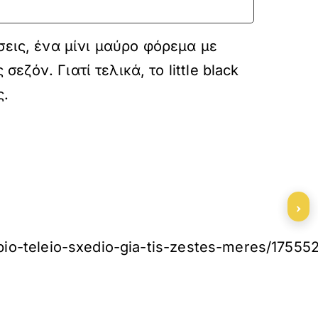
σεις, ένα μίνι μαύρο φόρεμα με
εζόν. Γιατί τελικά, το little black
ς.
›
-pio-teleio-sxedio-gia-tis-zestes-meres/17555