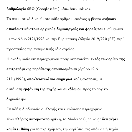
βαθμολογία SEO
(Google κ.λπ.) μέσω backlink κοκ.
Τα πνευματικά δικαιώματα κάθε άρθρου, εικόνας ή βίντεο
ανήκουν
αποκλειστικά στους αρχικούς δημιουργούς και φορείς τους
, σύμφωνα
με τον Νόμο 2121/1993 και την Ευρωπαϊκή Οδηγία 2019/790 (ΕΕ) περί
προστασίας της πνευματικής ιδιοκτησίας.
Η αναδημοσίευση περιεχομένου πραγματοποιείται
εντός των ορίων της
επιτρεπόμενης παράθεσης αποσπασμάτων
(άρθρο 19 Ν.
2121/1993),
αποκλειστικά για ενημερωτικούς σκοπούς
, με
αυτόματη
εμφάνιση της πηγής και συνδέσμου
προς το αρχικό
δημοσίευμα.
Επειδή η διαδικασία συλλογής και εμφάνισης περιεχομένου
είναι
πλήρως αυτοματοποιημένη
, το ModernaGynaika.gr
δεν φέρει
καμία ευθύνη
για το περιεχόμενο, την ακρίβεια, τις απόψεις ή τυχόν