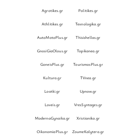
Agrotikes.gr
Politikes.gr
Athlitikes.gr
Texnologika.gr
AutoMotoPlus.gr
Thisishellas.gr
GnosiGiaOlous.gr
Topikanea.gr
GoneisPlus.gr
TourismosPlus.gr
Kultura.gr
TVnea.gr
Loatki.gr
Upnow.gr
Loveis.gr
VresSyntages.gr
ModernaGynaika.gr
Xristianika.gr
OikonomiaPlus.gr
ZoumeKalytera.gr