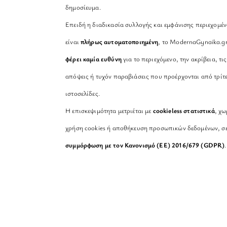
δημοσίευμα.
Επειδή η διαδικασία συλλογής και εμφάνισης περιεχομέ
είναι
πλήρως αυτοματοποιημένη
, το ModernaGynaika.g
φέρει καμία ευθύνη
για το περιεχόμενο, την ακρίβεια, τις
απόψεις ή τυχόν παραβιάσεις που προέρχονται από τρίτ
ιστοσελίδες.
Η επισκεψιμότητα μετριέται με
cookieless στατιστικά
, χω
χρήση cookies ή αποθήκευση προσωπικών δεδομένων, σ
συμμόρφωση με τον Κανονισμό (ΕΕ) 2016/679 (GDPR)
.