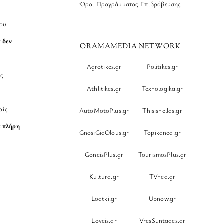
Όροι Προγράμματος Επιβράβευσης
νου
r
δεν
ORAMAMEDIA NETWORK
Agrotikes.gr
Politikes.gr
ες
Athlitikes.gr
Texnologika.gr
ρίς
AutoMotoPlus.gr
Thisishellas.gr
ε
πλήρη
GnosiGiaOlous.gr
Topikanea.gr
GoneisPlus.gr
TourismosPlus.gr
Kultura.gr
TVnea.gr
Loatki.gr
Upnow.gr
Loveis.gr
VresSyntages.gr