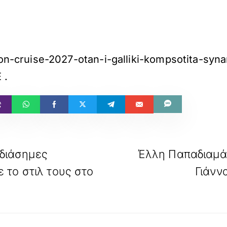
ton-cruise-2027-otan-i-galliki-kompsotita-syn
E
.
 διάσημες
Έλλη Παπαδιαμά
 το στιλ τους στο
Γιάνν