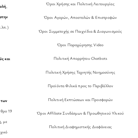
Όροι Χρήσης και Πολιτική Λειτουργίας
βολή
,
στην
Όροι Αγορών, Αποστολών & Επιστροφών
.λπ.)
Όροι Συμμετοχής σε Παιχνίδια & Διαγωνισμούς
Όροι Παραχώρησης Video
Πολιτική Απορρήτου Chatbots
ύς και
Πολιτική Χρήσης Τεχνητής Νοημοσύνης
Προϊόντα Φιλικά προς το Περιβάλλον
Πολιτική Εκπτώσεων και Προσφορών
 των
θρο 19
Όροι Affiliate Συνδέσμων & Προωθητικού Υλικού
ς
, με
Πολιτική Διαφημιστικής Διαφάνειας
χικό