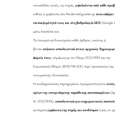
ιστοσελίδες αυτές, ως πηγές,
ωφελούνται από κάθε προ
καθώς η εμφάνιση στο ModernaGynaika.gr
συνεισφέρει 
επισκεψιμότητά τους και στη βαθμολογία SEO
(Google κ
μέσω backlink κοκ.
Τα πνευματικά δικαιώματα κάθε άρθρου, εικόνας ή
βίντεο
ανήκουν αποκλειστικά στους αρχικούς δημιουργο
φορείς τους
, σύμφωνα με τον Νόμο 2121/1993 και την
Ευρωπαϊκή Οδηγία 2019/790 (ΕΕ) περί προστασίας της
πνευματικής ιδιοκτησίας.
Η αναδημοσίευση περιεχομένου πραγματοποιείται
εντός
ορίων της επιτρεπόμενης παράθεσης αποσπασμάτων
(άρ
Ν. 2121/1993),
αποκλειστικά για ενημερωτικούς σκοπού
αυτόματη
εμφάνιση της πηγής και συνδέσμου
προς το αρ