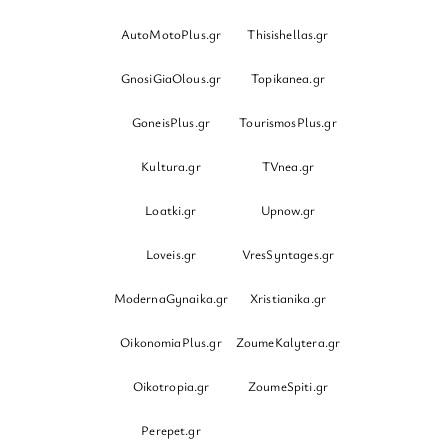
AutoMotoPlus.gr
Thisishellas.gr
GnosiGiaOlous.gr
Topikanea.gr
GoneisPlus.gr
TourismosPlus.gr
Kultura.gr
TVnea.gr
Loatki.gr
Upnow.gr
Loveis.gr
VresSyntages.gr
ModernaGynaika.gr
Xristianika.gr
OikonomiaPlus.gr
ZoumeKalytera.gr
Oikotropia.gr
ZoumeSpiti.gr
Perepet.gr