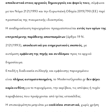
αποκλειστικά στους αρχικούς δημιουργούς και φορείς τους
, σύμφωνα
με τον Νόμο 2121/1993 και την Ευρωπαϊκή Οδηγία 2019/790 (ΕΕ) περί
προστασίας της πνευματικής ιδιοκτησίας.
Η αναδημοσίευση περιεχομένου πραγματοποιείται
εντός των ορίων της
επιτρεπόμενης παράθεσης αποσπασμάτων
(άρθρο 19 Ν.
2121/1993),
αποκλειστικά για ενημερωτικούς σκοπούς
, με
αυτόματη
εμφάνιση της πηγής και συνδέσμου
προς το αρχικό
δημοσίευμα.
Επειδή η διαδικασία συλλογής και εμφάνισης περιεχομένου
είναι
πλήρως αυτοματοποιημένη
, το ModernaGynaika.gr
δεν φέρει
καμία ευθύνη
για το περιεχόμενο, την ακρίβεια, τις απόψεις ή τυχόν
παραβιάσεις που προέρχονται από τρίτες ιστοσελίδες.
Η επισκεψιμότητα μετριέται με
cookieless στατιστικά
, χωρίς χρήση