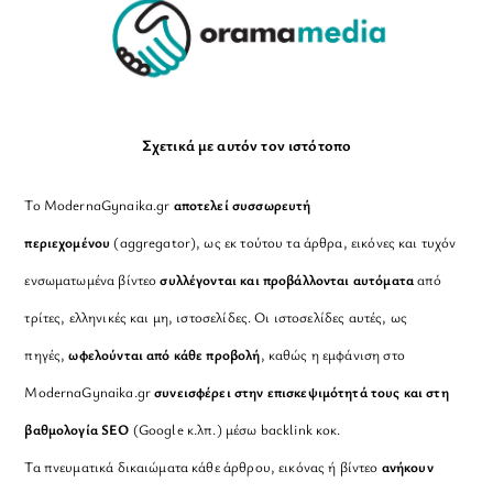
Σχετικά με αυτόν τον ιστότοπο
Το ModernaGynaika.gr
αποτελεί συσσωρευτή
περιεχομένου
(aggregator), ως εκ τούτου τα άρθρα, εικόνες και τυχόν
ενσωματωμένα βίντεο
συλλέγονται και προβάλλονται αυτόματα
από
τρίτες, ελληνικές και μη, ιστοσελίδες. Οι ιστοσελίδες αυτές, ως
πηγές,
ωφελούνται από κάθε προβολή
, καθώς η εμφάνιση στο
ModernaGynaika.gr
συνεισφέρει στην επισκεψιμότητά τους και στη
βαθμολογία SEO
(Google κ.λπ.) μέσω backlink κοκ.
Τα πνευματικά δικαιώματα κάθε άρθρου, εικόνας ή βίντεο
ανήκουν