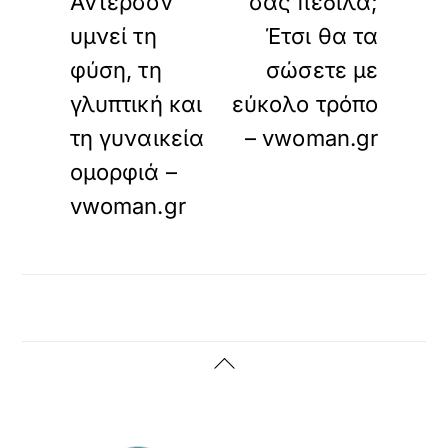
Άντερσον
σας πέδιλα;
υμνεί τη
Έτσι θα τα
φύση, τη
σώσετε με
γλυπτική και
εύκολο τρόπο
τη γυναικεία
– vwoman.gr
ομορφιά –
vwoman.gr
Back
To
Top