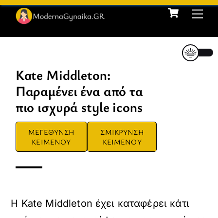
Cart
Skip
Me
to
content
Kate Middleton:
Παραμένει ένα από τα
πιο ισχυρά style icons
ΜΕΓΕΘΥΝΣΗ
ΣΜΙΚΡΥΝΣΗ
ΚΕΙΜΕΝΟΥ
ΚΕΙΜΕΝΟΥ
Η Kate Middleton έχει καταφέρει κάτι