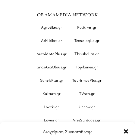
ORAMAMEDIA NETWORK
Agrotikes.gr
Politikes.gr
Athlitikes.gr
Texnologika.gr
AutoMotoPlus.gr
Thisishellas.gr
GnosiGiaOlous.gr
Topikanea.gr
GoneisPlus.gr
TourismosPlus.gr
Kultura.gr
TVnea.gr
Loatki.gr
Upnow.gr
Loveis.gr
VresSyntages.gr
Διαχείριση Συγκατάθεσης
ModernaGynaika.gr
Xristianika.gr