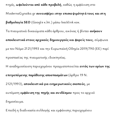
πηγές,
ωφελούνται από κάθε προβολή
, καθώς η εμφάνιση στο
ModernaGynaika.gr
συνεισφέρει στην επισκεψιμότητά τους και στη
βαθμολογία SEO
(Google κ.λπ.) μέσω backlink κοκ.
Τα πνευματικά δικαιώματα κάθε άρθρου, εικόνας ή βίντεο
ανήκουν
αποκλειστικά στους αρχικούς δημιουργούς και φορείς τους
, σύμφωνα
με τον Νόμο 2121/1993 και την Ευρωπαϊκή Οδηγία 2019/790 (ΕΕ) περί
προστασίας της πνευματικής ιδιοκτησίας.
Η αναδημοσίευση περιεχομένου πραγματοποιείται
εντός των ορίων της
επιτρεπόμενης παράθεσης αποσπασμάτων
(άρθρο 19 Ν.
2121/1993),
αποκλειστικά για ενημερωτικούς σκοπούς
, με
αυτόματη
εμφάνιση της πηγής και συνδέσμου
προς το αρχικό
δημοσίευμα.
Επειδή η διαδικασία συλλογής και εμφάνισης περιεχομένου