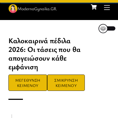
Cart
Skip
Me
to
content
Καλοκαιρινά πέδιλα
2026: Οι τάσεις που θα
απογειώσουν κάθε
εμφάνιση
ΜΕΓΕΘΥΝΣΗ
ΣΜΙΚΡΥΝΣΗ
ΚΕΙΜΕΝΟΥ
ΚΕΙΜΕΝΟΥ