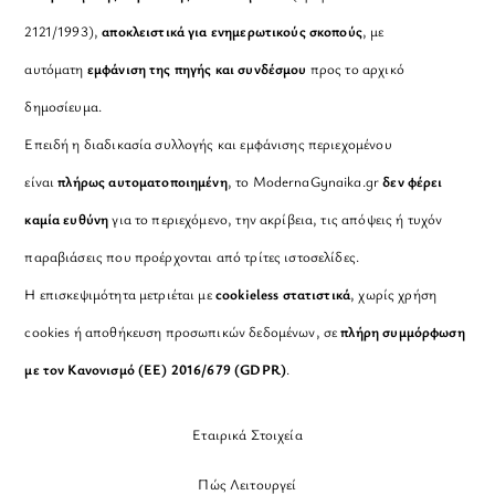
2121/1993),
αποκλειστικά για ενημερωτικούς σκοπούς
, με
αυτόματη
εμφάνιση της πηγής και συνδέσμου
προς το αρχικό
δημοσίευμα.
Επειδή η διαδικασία συλλογής και εμφάνισης περιεχομένου
είναι
πλήρως αυτοματοποιημένη
, το ModernaGynaika.gr
δεν φέρει
καμία ευθύνη
για το περιεχόμενο, την ακρίβεια, τις απόψεις ή τυχόν
παραβιάσεις που προέρχονται από τρίτες ιστοσελίδες.
Η επισκεψιμότητα μετριέται με
cookieless στατιστικά
, χωρίς χρήση
cookies ή αποθήκευση προσωπικών δεδομένων, σε
πλήρη συμμόρφωση
με τον Κανονισμό (ΕΕ) 2016/679 (GDPR)
.
Εταιρικά Στοιχεία
Πώς Λειτουργεί