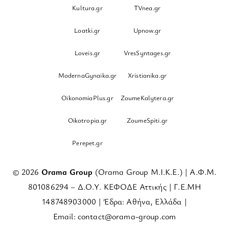
Kultura.gr
TVnea.gr
Loatki.gr
Upnow.gr
Loveis.gr
VresSyntages.gr
ModernaGynaika.gr
Xristianika.gr
OikonomiaPlus.gr
ZoumeKalytera.gr
Oikotropia.gr
ZoumeSpiti.gr
Perepet.gr
© 2026
Orama Group
(Orama Group Μ.Ι.Κ.Ε.) | Α.Φ.Μ.
801086294 – Δ.Ο.Υ. ΚΕΦΟΔΕ Αττικής | Γ.Ε.ΜΗ
148748903000 | Έδρα: Αθήνα, Ελλάδα |
Email: contact@orama-group.com