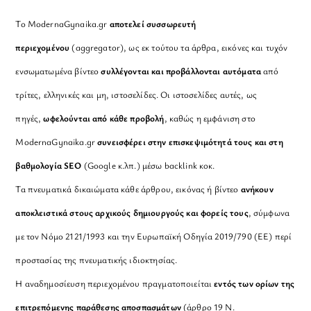
Το ModernaGynaika.gr
αποτελεί συσσωρευτή
περιεχομένου
(aggregator), ως εκ τούτου τα άρθρα, εικόνες και τυχόν
ενσωματωμένα βίντεο
συλλέγονται και προβάλλονται αυτόματα
από
τρίτες, ελληνικές και μη, ιστοσελίδες. Οι ιστοσελίδες αυτές, ως
πηγές,
ωφελούνται από κάθε προβολή
, καθώς η εμφάνιση στο
ModernaGynaika.gr
συνεισφέρει στην επισκεψιμότητά τους και στη
βαθμολογία SEO
(Google κ.λπ.) μέσω backlink κοκ.
Τα πνευματικά δικαιώματα κάθε άρθρου, εικόνας ή βίντεο
ανήκουν
αποκλειστικά στους αρχικούς δημιουργούς και φορείς τους
, σύμφωνα
με τον Νόμο 2121/1993 και την Ευρωπαϊκή Οδηγία 2019/790 (ΕΕ) περί
προστασίας της πνευματικής ιδιοκτησίας.
Η αναδημοσίευση περιεχομένου πραγματοποιείται
εντός των ορίων της
επιτρεπόμενης παράθεσης αποσπασμάτων
(άρθρο 19 Ν.