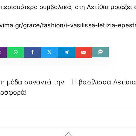
 περισσότερο συμβολικά, στη Λετίθια μοιάζει
vima.gr/grace/fashion/i-vasilissa-letizia-epes
ν η μόδα συναντά την
Η βασίλισσα Λετίσι
προσφορά!
Back