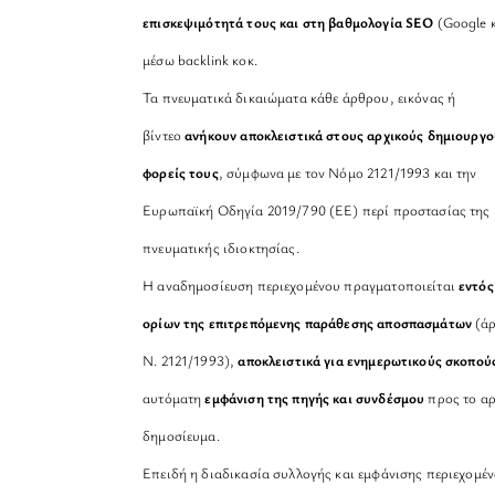
επισκεψιμότητά τους και στη βαθμολογία SEO
(Google κ
μέσω backlink κοκ.
Τα πνευματικά δικαιώματα κάθε άρθρου, εικόνας ή
βίντεο
ανήκουν αποκλειστικά στους αρχικούς δημιουργο
φορείς τους
, σύμφωνα με τον Νόμο 2121/1993 και την
Ευρωπαϊκή Οδηγία 2019/790 (ΕΕ) περί προστασίας της
πνευματικής ιδιοκτησίας.
Η αναδημοσίευση περιεχομένου πραγματοποιείται
εντός
ορίων της επιτρεπόμενης παράθεσης αποσπασμάτων
(άρ
Ν. 2121/1993),
αποκλειστικά για ενημερωτικούς σκοπού
αυτόματη
εμφάνιση της πηγής και συνδέσμου
προς το αρ
δημοσίευμα.
Επειδή η διαδικασία συλλογής και εμφάνισης περιεχομέ