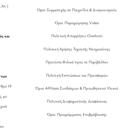
.λπ.)
Όροι Συμμετοχής σε Παιχνίδια & Διαγωνισμούς
Όροι Παραχώρησης Video
Πολιτική Απορρήτου Chatbots
ύς και
Πολιτική Χρήσης Τεχνητής Νοημοσύνης
Προϊόντα Φιλικά προς το Περιβάλλον
Πολιτική Εκπτώσεων και Προσφορών
 των
θρο 19
Όροι Affiliate Συνδέσμων & Προωθητικού Υλικού
ς
, με
Πολιτική Διαφημιστικής Διαφάνειας
χικό
Όροι Προγράμματος Επιβράβευσης
νου