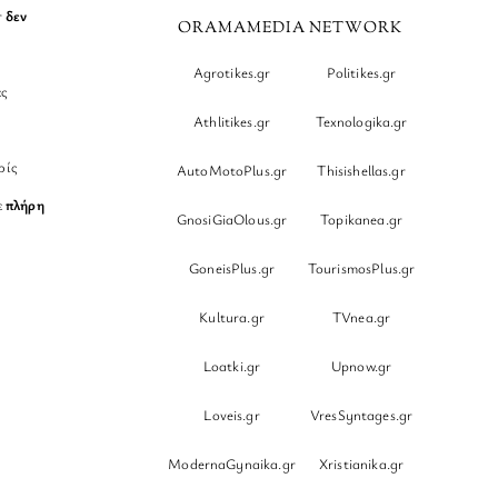
r
δεν
ORAMAMEDIA NETWORK
Agrotikes.gr
Politikes.gr
ες
Athlitikes.gr
Texnologika.gr
ρίς
AutoMotoPlus.gr
Thisishellas.gr
ε
πλήρη
GnosiGiaOlous.gr
Topikanea.gr
GoneisPlus.gr
TourismosPlus.gr
Kultura.gr
TVnea.gr
Loatki.gr
Upnow.gr
Loveis.gr
VresSyntages.gr
ModernaGynaika.gr
Xristianika.gr