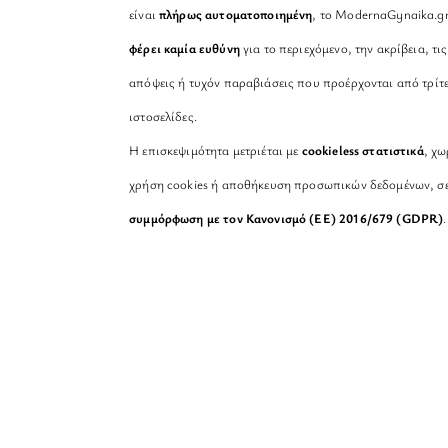
είναι
πλήρως αυτοματοποιημένη
, το ModernaGynaika.g
φέρει καμία ευθύνη
για το περιεχόμενο, την ακρίβεια, τις
απόψεις ή τυχόν παραβιάσεις που προέρχονται από τρίτ
ιστοσελίδες.
Η επισκεψιμότητα μετριέται με
cookieless στατιστικά
, χω
χρήση cookies ή αποθήκευση προσωπικών δεδομένων, σ
συμμόρφωση με τον Κανονισμό (ΕΕ) 2016/679 (GDPR)
.