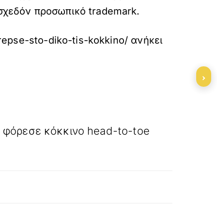
 σχεδόν προσωπικό trademark.
trepse-sto-diko-tis-kokkino/
ανήκει
›
»
ΕΠΟΜΕΝΟ
α φόρεσε κόκκινο head-to-toe