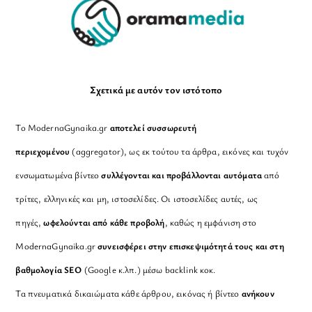
Σχετικά με αυτόν τον ιστότοπο
Το ModernaGynaika.gr
αποτελεί συσσωρευτή
περιεχομένου
(aggregator), ως εκ τούτου τα άρθρα, εικόνες και τυχόν
ενσωματωμένα βίντεο
συλλέγονται και προβάλλονται αυτόματα
από
τρίτες, ελληνικές και μη, ιστοσελίδες. Οι ιστοσελίδες αυτές, ως
πηγές,
ωφελούνται από κάθε προβολή
, καθώς η εμφάνιση στο
ModernaGynaika.gr
συνεισφέρει στην επισκεψιμότητά τους και στη
βαθμολογία SEO
(Google κ.λπ.) μέσω backlink κοκ.
Τα πνευματικά δικαιώματα κάθε άρθρου, εικόνας ή βίντεο
ανήκουν