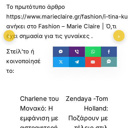
Το πρωτότυπο άρθρο
https://www.marieclaire.gr/fashion/i-tina-ku
ανήκει στο
Fashion – Marie Claire | Ό,τι
‹
›
έχει σημασία για τις γυναίκες
.
«
»
ΠΡΟΗΓΟΥΜΕΝΟ
ΕΠΟΜΕΝΟ
Charlene του
Zendaya -Tom
Μονακό: Η
Holland:
εμφάνιση με
Ποζάρουν με
αστραφτερή
τέλειο στιλ