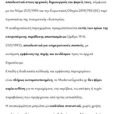
αποκλειστικά στους αρχικούς δημιουργούς και φορείς τους
, σύμφωνα
με τον Νόμο 2121/1993 και την Ευρωπαϊκή Οδηγία 2019/790 (ΕΕ) περί
προστασίας της πνευματικής ιδιοκτησίας.
Η αναδημοσίευση περιεχομένου πραγματοποιείται
εντός των ορίων της
επιτρεπόμενης παράθεσης αποσπασμάτων
(άρθρο 19 Ν.
2121/1993),
αποκλειστικά για ενημερωτικούς σκοπούς
, με
αυτόματη
εμφάνιση της πηγής και συνδέσμου
προς το αρχικό
δημοσίευμα.
Επειδή η διαδικασία συλλογής και εμφάνισης περιεχομένου
είναι
πλήρως αυτοματοποιημένη
, το ModernaGynaika.gr
δεν φέρει
καμία ευθύνη
για το περιεχόμενο, την ακρίβεια, τις απόψεις ή τυχόν
παραβιάσεις που προέρχονται από τρίτες ιστοσελίδες.
Η επισκεψιμότητα μετριέται με
cookieless στατιστικά
, χωρίς χρήση