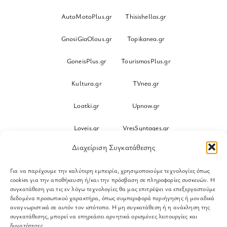
AutoMotoPlus.gr
Thisishellas.gr
GnosiGiaOlous.gr
Topikanea.gr
GoneisPlus.gr
TourismosPlus.gr
Kultura.gr
TVnea.gr
Loatki.gr
Upnow.gr
Loveis.gr
VresSyntages.gr
Διαχείριση Συγκατάθεσης
ModernaGynaika.gr
Xristianika.gr
Για να παρέχουμε την καλύτερη εμπειρία, χρησιμοποιούμε τεχνολογίες όπως
OikonomiaPlus.gr
ZoumeKalytera.gr
cookies για την αποθήκευση ή/και την πρόσβαση σε πληροφορίες συσκευών. Η
συγκατάθεση για τις εν λόγω τεχνολογίες θα μας επιτρέψει να επεξεργαστούμε
Oikotropia.gr
ZoumeSpiti.gr
δεδομένα προσωπικού χαρακτήρα, όπως συμπεριφορά περιήγησης ή μοναδικά
αναγνωριστικά σε αυτόν τον ιστότοπο. Η μη συγκατάθεση ή η ανάκληση της
συγκατάθεσης, μπορεί να επηρεάσει αρνητικά ορισμένες λειτουργίες και
Perepet.gr
δυνατότητες.