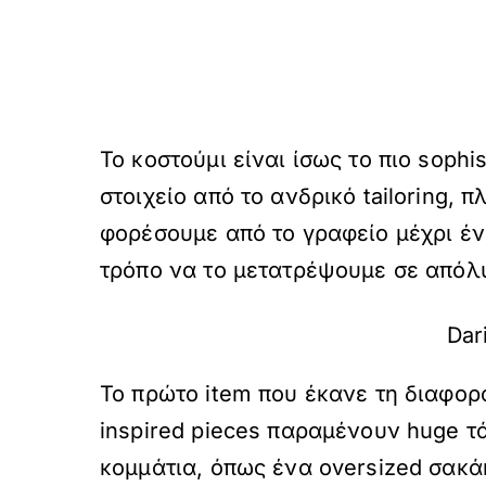
Το κοστούμι είναι ίσως το πιο soph
στοιχείο από το ανδρικό tailoring,
φορέσουμε από το γραφείο μέχρι ένα 
τρόπο να το μετατρέψουμε σε απόλυτ
Dari
Το πρώτο item που έκανε τη διαφορά 
inspired pieces παραμένουν huge τ
κομμάτια, όπως ένα oversized σακάκι