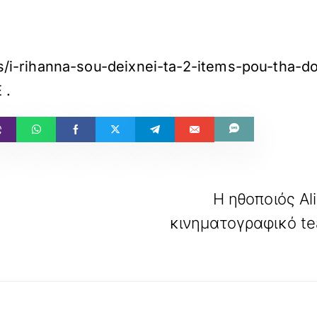
ips/i-rihanna-sou-deixnei-ta-2-items-pou-tha
E
.
Η ηθοποιός Al
κινηματογραφικό tea