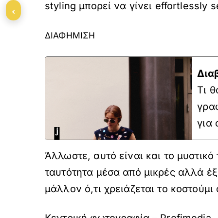
styling μπορεί να γίνει effortlessly
‹
ΔΙΑΦΗΜΙΣΗ
Δια
Τι θ
γραφ
για 
Άλλωστε, αυτό είναι και το μυστικό 
ταυτότητα μέσα από μικρές αλλά έξυ
μάλλον ό,τι χρειάζεται το κοστούμι
Kεντρική φωτογραφία – Profimedia