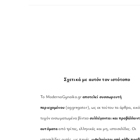
Σχετικά με αυτόν τον ιστότοπο
Το ModernaGynaika.gr
αποτελεί συσσωρευτή
περιεχομένου
(aggregator), ως εκ τούτου τα άρθρα, εικό
τυχόν ενσωματωμένα βίντεο
συλλέγονται και προβάλλοντ
αυτόματα
από τρίτες, ελληνικές και μη, ιστοσελίδες. Οι
ιστοσελίδες αυτές, ως πηγές,
ωφελούνται από κάθε προ