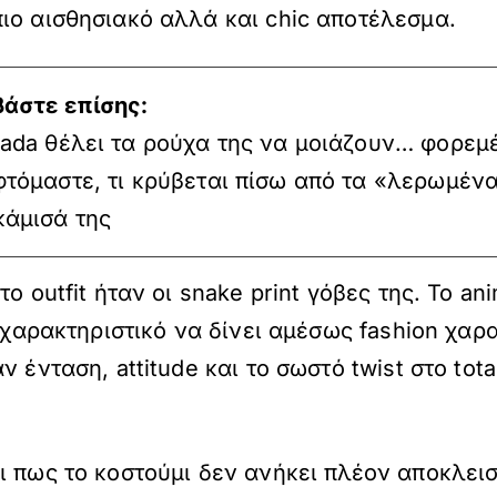
ιο αισθησιακό αλλά και chic αποτέλεσμα.
βάστε επίσης:
rada θέλει τα ρούχα της να μοιάζουν… φορεμ
φτόμαστε, τι κρύβεται πίσω από τα «λερωμέν
κάμισά της
 outfit ήταν οι snake print γόβες της. Το ani
ο χαρακτηριστικό να δίνει αμέσως fashion χαρ
ένταση, attitude και το σωστό twist στο total
 πως το κοστούμι δεν ανήκει πλέον αποκλειστ