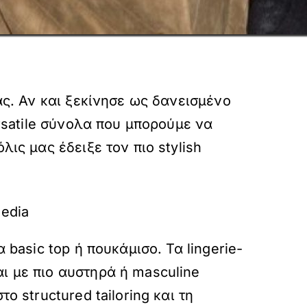
ας. Αν και ξεκίνησε ως δανεισμένο
ersatile σύνολα που μπορούμε να
ις μας έδειξε τον πιο stylish
media
 basic top ή πουκάμισο. Τα lingerie-
ι με πιο αυστηρά ή masculine
ο structured tailoring και τη