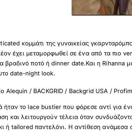
isticated κομμάτι της γυναικείας γκαρνταρόμπ
 πλέον έχει μεταμορφωθεί σε ένα από τα πιο v
βραδινό ποτό ή dinner date.Και η Rihanna μόλ
ο date-night look.
o Alequin / BACKGRID / Backgrid USA / Profi
ήταν το lace bustier που φόρεσε αντί για ένα
άση και λειτουργούν τέλεια όταν συνδυάζοντα
 ή tailored παντελόνι. Η αντίθεση ανάμεσα στ