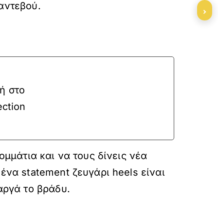
ραντεβού.
›
ή στο
ection
ομμάτια και να τους δίνεις νέα
ένα statement ζευγάρι heels είναι
αργά το βράδυ.