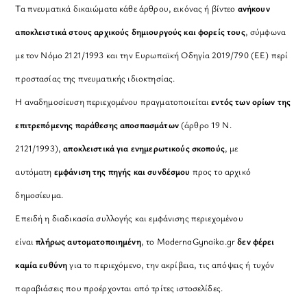
Τα πνευματικά δικαιώματα κάθε άρθρου, εικόνας ή βίντεο
ανήκουν
αποκλειστικά στους αρχικούς δημιουργούς και φορείς τους
, σύμφωνα
με τον Νόμο 2121/1993 και την Ευρωπαϊκή Οδηγία 2019/790 (ΕΕ) περί
προστασίας της πνευματικής ιδιοκτησίας.
Η αναδημοσίευση περιεχομένου πραγματοποιείται
εντός των ορίων της
επιτρεπόμενης παράθεσης αποσπασμάτων
(άρθρο 19 Ν.
2121/1993),
αποκλειστικά για ενημερωτικούς σκοπούς
, με
αυτόματη
εμφάνιση της πηγής και συνδέσμου
προς το αρχικό
δημοσίευμα.
Επειδή η διαδικασία συλλογής και εμφάνισης περιεχομένου
είναι
πλήρως αυτοματοποιημένη
, το ModernaGynaika.gr
δεν φέρει
καμία ευθύνη
για το περιεχόμενο, την ακρίβεια, τις απόψεις ή τυχόν
παραβιάσεις που προέρχονται από τρίτες ιστοσελίδες.