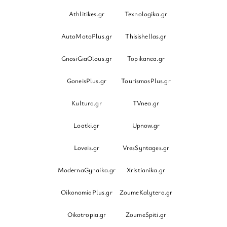
Athlitikes.gr
Texnologika.gr
AutoMotoPlus.gr
Thisishellas.gr
GnosiGiaOlous.gr
Topikanea.gr
GoneisPlus.gr
TourismosPlus.gr
Kultura.gr
TVnea.gr
Loatki.gr
Upnow.gr
Loveis.gr
VresSyntages.gr
ModernaGynaika.gr
Xristianika.gr
OikonomiaPlus.gr
ZoumeKalytera.gr
Oikotropia.gr
ZoumeSpiti.gr