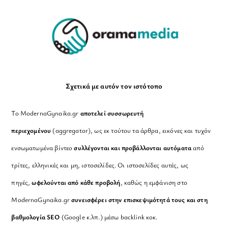
Top
Σχετικά με αυτόν τον ιστότοπο
Το ModernaGynaika.gr
αποτελεί συσσωρευτή
περιεχομένου
(aggregator), ως εκ τούτου τα άρθρα, εικόνες και τυχόν
ενσωματωμένα βίντεο
συλλέγονται και προβάλλονται αυτόματα
από
τρίτες, ελληνικές και μη, ιστοσελίδες. Οι ιστοσελίδες αυτές, ως
πηγές,
ωφελούνται από κάθε προβολή
, καθώς η εμφάνιση στο
ModernaGynaika.gr
συνεισφέρει στην επισκεψιμότητά τους και στη
βαθμολογία SEO
(Google κ.λπ.) μέσω backlink κοκ.