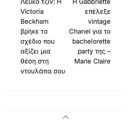
Λευκό τζιν: Η
Η Gabbriette
Victoria
επέλεξε
Beckham
vintage
βρήκε το
Chanel για το
σχέδιο που
bachelorette
αξίζει μια
party της –
θέση στη
Marie Claire
ντουλάπα σου
Back
To