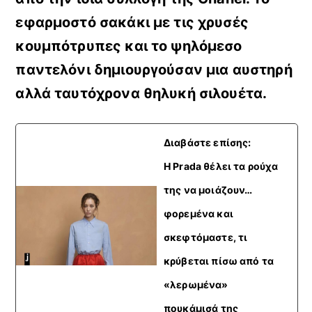
εφαρμοστό σακάκι με τις χρυσές
κουμπότρυπες και το ψηλόμεσο
παντελόνι δημιουργούσαν μια αυστηρή
αλλά ταυτόχρονα θηλυκή σιλουέτα.
Διαβάστε επίσης:
Η Prada θέλει τα ρούχα
της να μοιάζουν…
φορεμένα και
σκεφτόμαστε, τι
κρύβεται πίσω από τα
«λερωμένα»
πουκάμισά της