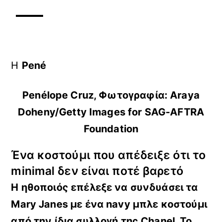
Η
Pené
Penélope Cruz, Φωτογραφία: Araya
Doheny/Getty Images for SAG-AFTRA
Foundation
Ένα κοστούμι που απέδειξε ότι το
minimal δεν είναι ποτέ βαρετό
Η ηθοποιός
επέλεξε να συνδυάσει τα
Mary
Janes με ένα
navy μπλε κοστούμι
από την ίδια συλλογή της
Chanel
. Το