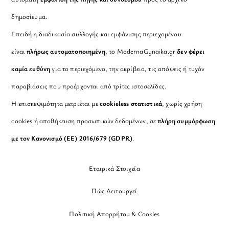
δημοσίευμα.
Επειδή η διαδικασία συλλογής και εμφάνισης περιεχομένου
είναι
πλήρως αυτοματοποιημένη
, το ModernaGynaika.gr
δεν φέρει
καμία ευθύνη
για το περιεχόμενο, την ακρίβεια, τις απόψεις ή τυχόν
παραβιάσεις που προέρχονται από τρίτες ιστοσελίδες.
Η επισκεψιμότητα μετριέται με
cookieless στατιστικά
, χωρίς χρήση
cookies ή αποθήκευση προσωπικών δεδομένων, σε
πλήρη συμμόρφωση
με τον Κανονισμό (ΕΕ) 2016/679 (GDPR)
.
Εταιρικά Στοιχεία
Πώς Λειτουργεί
Πολιτική Απορρήτου & Cookies