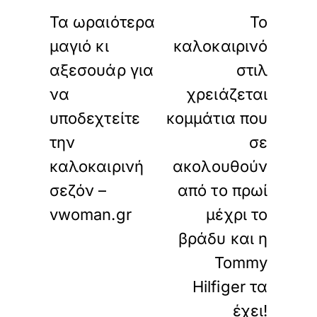
ΠΡΟΗΓΟΥΜΕΝΟ
ΕΠΟΜΕΝΟ
Τα ωραιότερα
Το
μαγιό κι
καλοκαιρινό
αξεσουάρ για
στιλ
να
χρειάζεται
υποδεχτείτε
κομμάτια που
την
σε
καλοκαιρινή
ακολουθούν
σεζόν –
από το πρωί
vwoman.gr
μέχρι το
βράδυ και η
Tommy
Hilfiger τα
έχει!