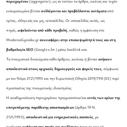
περιεχομένου
(aggregator), ως εκ τούτου τα άρθρα, εικόνες και τυχόν
ενσωματωμένα βίντεο
συλλέγονται και προβάλλονται αυτόματα
από
τρίτες, ελληνικές και μη, ιστοσελίδες. Οι ιστοσελίδες αυτές, ως
πηγές,
ωφελούνται από κάθε προβολή
, καθώς η εμφάνιση στο
ModernaGynaika.gr
συνεισφέρει στην επισκεψιμότητά τους και στη
βαθμολογία SEO
(Google κ.λπ.) μέσω backlink κοκ.
Τα πνευματικά δικαιώματα κάθε άρθρου, εικόνας ή βίντεο
ανήκουν
αποκλειστικά στους αρχικούς δημιουργούς και φορείς τους
, σύμφωνα
με τον Νόμο 2121/1993 και την Ευρωπαϊκή Οδηγία 2019/790 (ΕΕ) περί
προστασίας της πνευματικής ιδιοκτησίας.
Η αναδημοσίευση περιεχομένου πραγματοποιείται
εντός των ορίων της
επιτρεπόμενης παράθεσης αποσπασμάτων
(άρθρο 19 Ν.
2121/1993),
αποκλειστικά για ενημερωτικούς σκοπούς
, με
αυτόματη
εμφάνιση της πηγής και συνδέσμου
προς το αρχικό