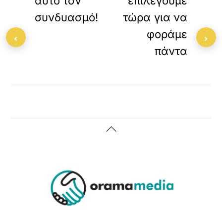
αυτό τον
επιλέγουμε
συνδυασμό!
τώρα για να
φοράμε
‹
›
πάντα
Back
To
Top