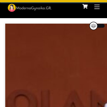
Cart
Skip
Me
to
content