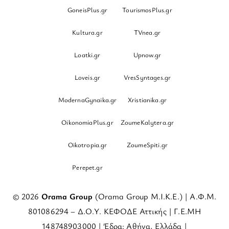
GoneisPlus.gr
TourismosPlus.gr
Kultura.gr
TVnea.gr
Loatki.gr
Upnow.gr
Loveis.gr
VresSyntages.gr
ModernaGynaika.gr
Xristianika.gr
OikonomiaPlus.gr
ZoumeKalytera.gr
Oikotropia.gr
ZoumeSpiti.gr
Perepet.gr
© 2026
Orama Group
(Orama Group Μ.Ι.Κ.Ε.) | Α.Φ.Μ.
801086294 – Δ.Ο.Υ. ΚΕΦΟΔΕ Αττικής | Γ.Ε.ΜΗ
148748903000 | Έδρα: Αθήνα, Ελλάδα |